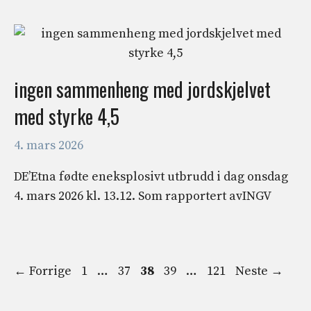
ingen sammenheng med jordskjelvet
med styrke 4,5
4. mars 2026
DE’Etna fødte eneksplosivt utbrudd i dag onsdag
4. mars 2026 kl. 13.12. Som rapportert avINGV
Side
Side
Side
Side
Side
←
Forrige
1
…
37
38
39
…
121
Neste
→