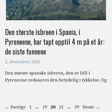
Den største isbreen i Spania, i
Pyreneene, har tapt opptil 4 m på et år:
de siste funnene
2. desember 2025
Den største spanske isbreen, den av Dill i
Pyreneene reduseres den betydelig i tykkelse. Og
Side
Side
Side
Side
Side
←
Forrige
1
…
19
20
21
…
39
Neste
→