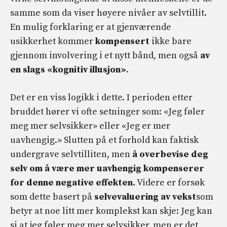
samme som da viser høyere nivåer av selvtillit.
En mulig forklaring er at gjenværende
usikkerhet kommer
kompensert
ikke bare
gjennom involvering i et nytt bånd, men også
av
en slags «kognitiv illusjon»
.
Det er en viss logikk i dette. I perioden etter
bruddet hører vi ofte setninger som: «Jeg føler
meg mer selvsikker» eller «Jeg er mer
uavhengig.» Slutten på et forhold kan faktisk
undergrave selvtilliten, men
å overbevise deg
selv om å være mer uavhengig kompenserer
for denne negative effekten.
Videre er forsøk
som dette basert på
selvevaluering av vekst
som
betyr at noe litt mer komplekst kan skje: Jeg kan
si at jeg føler meg mer selvsikker, men er det