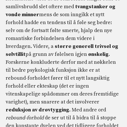
samlivsbrudd slet oftere med
tvangstanker og
vonde minner
mens de som inngikk et nytt
forhold hadde en tendens til å føle seg bedre:
selv om de fortsatt følte smerte, hjalp den nye
romantiske forbindelsen dem videre i
hverdagen. Videre, a
større generell trivsel og
selvtillit
på grunn av følelsen igjen
ønskelig
.
Forskerne konkluderte derfor med at nøkkelen
til bedre psykologisk funksjon ikke er at
rebound-forholdet fører til et nytt langsiktig
forhold eller ekteskap (det er ingen
vitenskapelige spådommer om deres fremtidige
varighet), men snarere at det involverer
reduksjon av drøvtygging
. Med andre ord
rebound-forhold
de ser ut til å bidra til å stoppe
den konstante dvelen ved det tidligere forholdet