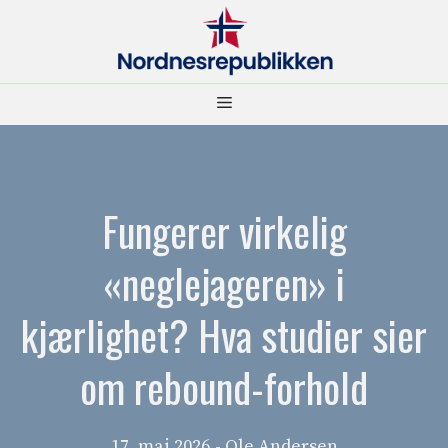
Hopp
til
innhold
Meny
Fungerer virkelig
«neglejageren» i
kjærlighet? Hva studier sier
om rebound-forhold
17. mai 2026
- Ole Andersen