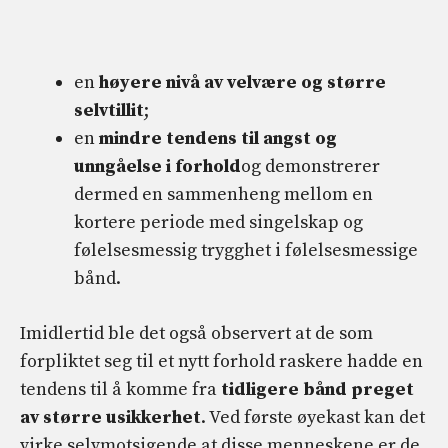
en
høyere nivå av velvære og større
selvtillit
;
en
mindre tendens til angst og
unngåelse i forhold
og demonstrerer
dermed en sammenheng mellom en
kortere periode med singelskap og
følelsesmessig trygghet i følelsesmessige
bånd.
Imidlertid ble det også observert at de som
forpliktet seg til et nytt forhold raskere hadde en
tendens til å komme fra
tidligere bånd preget
av større usikkerhet
. Ved første øyekast kan det
virke selvmotsigende at disse menneskene er de