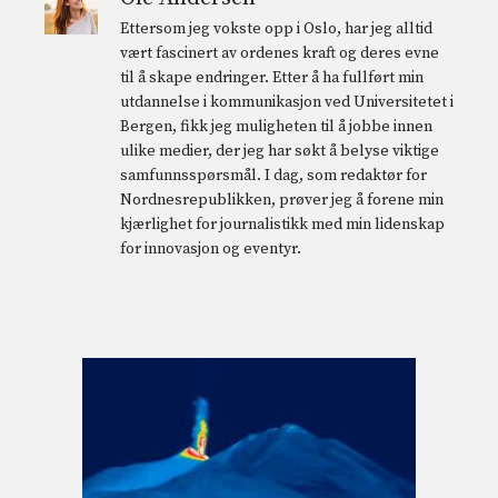
Ettersom jeg vokste opp i Oslo, har jeg alltid
vært fascinert av ordenes kraft og deres evne
til å skape endringer. Etter å ha fullført min
utdannelse i kommunikasjon ved Universitetet i
Bergen, fikk jeg muligheten til å jobbe innen
ulike medier, der jeg har søkt å belyse viktige
samfunnsspørsmål. I dag, som redaktør for
Nordnesrepublikken, prøver jeg å forene min
kjærlighet for journalistikk med min lidenskap
for innovasjon og eventyr.