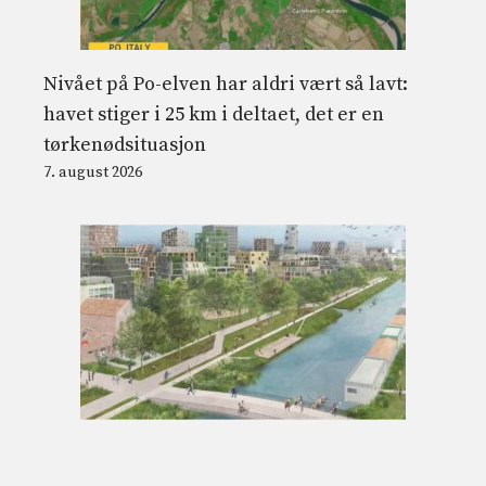
Nivået på Po-elven har aldri vært så lavt:
havet stiger i 25 km i deltaet, det er en
tørkenødsituasjon
7. august 2026
Merwede Utrecht er det ambisiøse
prosjektet til et bilfritt nabolag i Nederland