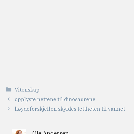
Kategorier
Vitenskap
opplyste nettene til dinosaurene
høydeforskjellen skyldes tettheten til vannet
Ole Andersen