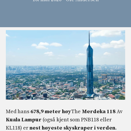
Med hans
678,9
meter høy
The
Merdeka
118
Av
Kuala
Lampur
(også kjent som PNB118 eller
KL118) er
nest høyeste skyskraper i verden
.