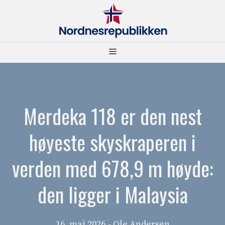
Hopp
til
innhold
Meny
Merdeka 118 er den nest
høyeste skyskraperen i
verden med 678,9 m høyde:
den ligger i Malaysia
16. mai 2026
- Ole Andersen