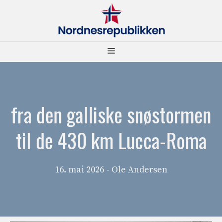
Hopp
til
innhold
Meny
fra den galliske snøstormen
til de 430 km Lucca-Roma
16. mai 2026
- Ole Andersen