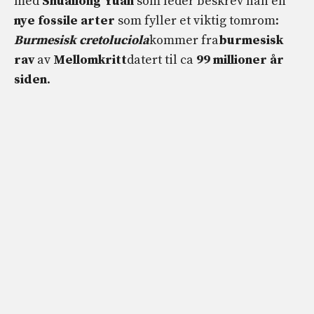
med
Shuailong Yuan
som leder beskrev han en
nye fossile arter
som fyller et viktig tomrom:
Burmesisk cretoluciola
kommer fra
burmesisk
rav
av
Mellomkritt
datert til ca
99 millioner år
siden
.