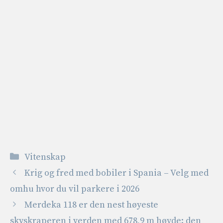
Kategorier
Vitenskap
Krig og fred med bobiler i Spania – Velg med
omhu hvor du vil parkere i 2026
Merdeka 118 er den nest høyeste
skyskraperen i verden med 678,9 m høyde: den