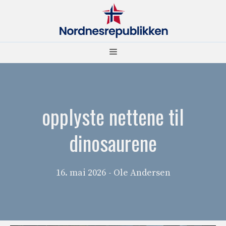
Hopp
til
innhold
Meny
opplyste nettene til
dinosaurene
16. mai 2026
- Ole Andersen