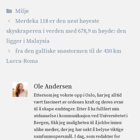
Kategorier
Miljø
Merdeka 118 er den nest høyeste
skyskraperen i verden med 678,9 m høyde: den
ligger i Malaysia
fra den galliske snøstormen til de 430 km
Lucca-Roma
Ole Andersen
Ettersom jeg vokste opp i Oslo, har jeg alltid
vært fascinert av ordenes kraft og deres evne
til å skape endringer. Etter å ha fullført min
utdannelse i kommunikasjon ved Universitetet i
Bergen, fikk jeg muligheten til å jobbe innen
ulike medier, der jeg har søkt å belyse viktige
samfunnsspørsmål. I dag, som redaktør for