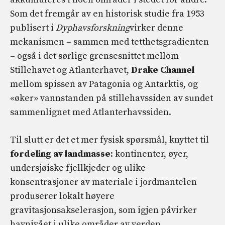
Som det fremgår av en historisk studie fra 1953
publisert i
Dyphavsforskning
virker denne
mekanismen – sammen med tetthetsgradienten
– også i det sørlige grensesnittet mellom
Stillehavet og Atlanterhavet,
Drake Channel
mellom spissen av Patagonia og Antarktis, og
«øker» vannstanden på stillehavssiden av sundet
sammenlignet med Atlanterhavssiden.
Til slutt er det et mer fysisk spørsmål, knyttet til
fordeling av landmasse
: kontinenter, øyer,
undersjøiske fjellkjeder og ulike
konsentrasjoner av materiale i jordmantelen
produserer lokalt høyere
gravitasjonsakselerasjon, som igjen påvirker
havnivået i ulike områder av verden.