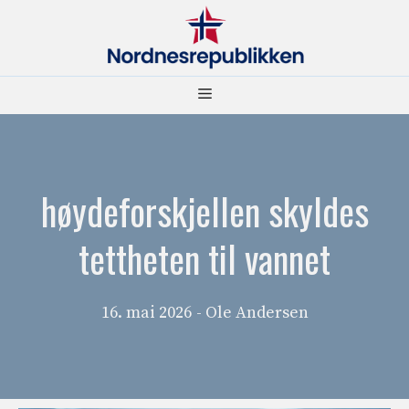
Hopp
til
innhold
Meny
høydeforskjellen skyldes
tettheten til vannet
16. mai 2026
- Ole Andersen