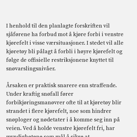
I henhold til den planlagte forskriften vil
sjåførene ha forbud mot å kjøre forbi i venstre
kjørefelt i visse værsituasjoner. I stedet vil alle
kjøretøy bli pålagt å forbli i høyre kjørefelt og
følge de offisielle restriksjonene knyttet til
snøvarslingsnivåer.
Årsaken er praktisk snarere enn straffende.
Under kraftig snøfall fører
forbikjøringsmanøvrer ofte til at kjøretøy blir
strandet i flere kjørefelt, noe som hindrer
snøploger og nødetater i å komme seg inn på
veien. Ved å holde venstre kjørefelt fri, har
myndighetene som mål å sikre at