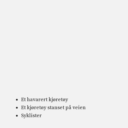
Et havarert kjøretøy
Et kjøretøy stanset på veien
Syklister