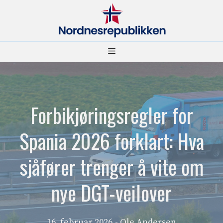
Hopp
til
innhold
Meny
Forbikjøringsregler for
Spania 2026 forklart: Hva
sjåfører trenger å vite om
nye DGT-veilover
16. februar 2026
- Ole Andersen