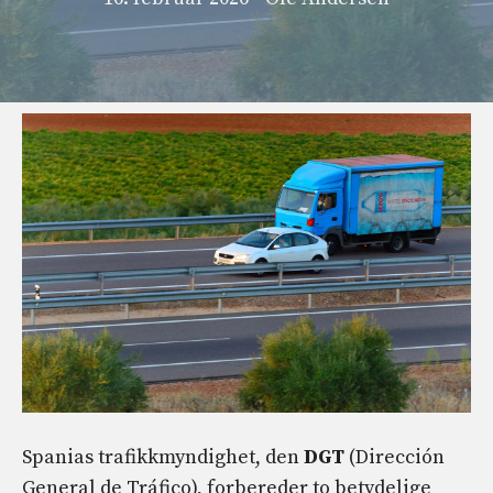
Spanias trafikkmyndighet, den
DGT
(Dirección
General de Tráfico), forbereder to betydelige