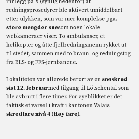
innlegg på X (synlig nedenfor) at
redningsprosedyrer ble aktivert umiddelbart
etter ulykken, som var mer komplekse pga.
store mengder snø
som noen lokale
webkameraer viser. To ambulanser, et
helikopter og åtte fjellredningsmenn rykket ut
til stedet, sammen med to brann- og redningstog
fra BLS- og FFS-jernbanene.
Lokaliteten var allerede berørt av en
snøskred
sist 12. februar
med tilgang til Lötschental som
ble avbrutt i flere timer. For øyeblikket er det
faktisk et varsel i kraft i kantonen Valais
skredfare nivå 4 (Høy fare).