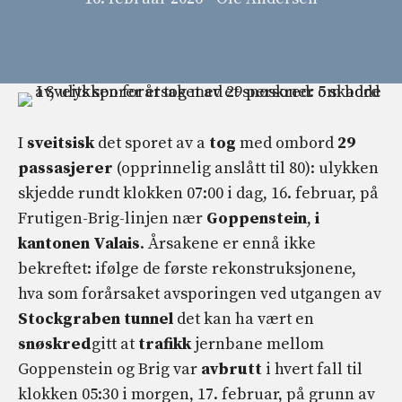
I
sveitsisk
det sporet av a
tog
med ombord
29
passasjerer
(opprinnelig anslått til 80): ulykken
skjedde rundt klokken 07:00 i dag, 16. februar, på
Frutigen-Brig-linjen nær
Goppenstein
,
i
kantonen Valais
. Årsakene er ennå ikke
bekreftet: ifølge de første rekonstruksjonene,
hva som forårsaket avsporingen ved utgangen av
Stockgraben tunnel
det kan ha vært en
snøskred
gitt at
trafikk
jernbane mellom
Goppenstein og Brig var
avbrutt
i hvert fall til
klokken 05:30 i morgen, 17. februar, på grunn av