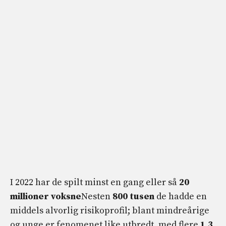
I 2022 har de spilt minst en gang eller så
20
millioner voksne
Nesten
800 tusen
de hadde en
middels alvorlig risikoprofil; blant mindreårige
og unge er fenomenet like utbredt, med flere
1,3