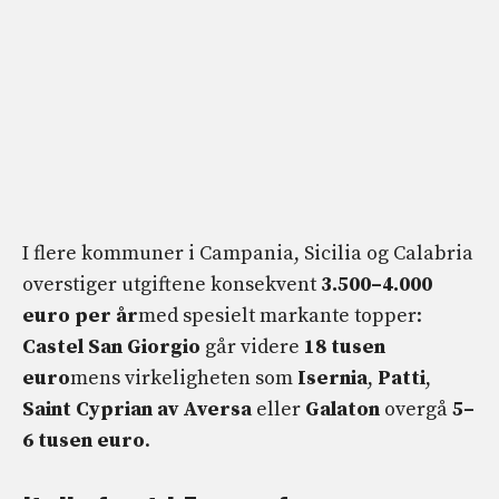
I flere kommuner i Campania, Sicilia og Calabria
overstiger utgiftene konsekvent
3.500–4.000
euro per år
med spesielt markante topper:
Castel San Giorgio
går videre
18 tusen
euro
mens virkeligheten som
Isernia
,
Patti
,
Saint Cyprian av Aversa
eller
Galaton
overgå
5–
6 tusen euro
.