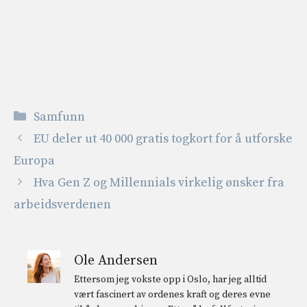
Kategorier
Samfunn
EU deler ut 40 000 gratis togkort for å utforske
Europa
Hva Gen Z og Millennials virkelig ønsker fra
arbeidsverdenen
Ole Andersen
Ettersom jeg vokste opp i Oslo, har jeg alltid
vært fascinert av ordenes kraft og deres evne