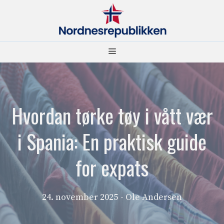
Hopp
til
innhold
Meny
Hvordan tørke tøy i vått vær
i Spania: En praktisk guide
for expats
24. november 2025
- Ole Andersen