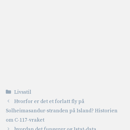
Kategorier
Livsstil
Hvorfor er det et forlatt fly på
Solheimasandur-stranden på Island? Historien
om C-117-vraket
hvordan det fungerer og Istat-data