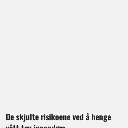
De skjulte risikoene ved å henge
vått tøy innendørs