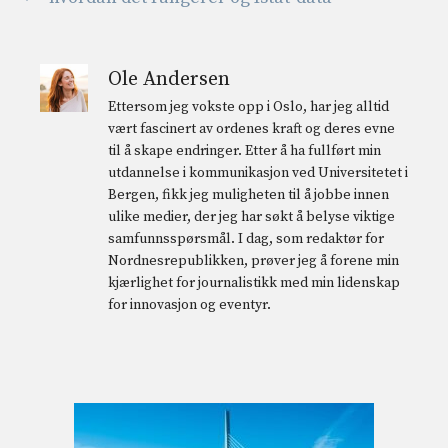
Ole Andersen
Ettersom jeg vokste opp i Oslo, har jeg alltid
vært fascinert av ordenes kraft og deres evne
til å skape endringer. Etter å ha fullført min
utdannelse i kommunikasjon ved Universitetet i
Bergen, fikk jeg muligheten til å jobbe innen
ulike medier, der jeg har søkt å belyse viktige
samfunnsspørsmål. I dag, som redaktør for
Nordnesrepublikken, prøver jeg å forene min
kjærlighet for journalistikk med min lidenskap
for innovasjon og eventyr.