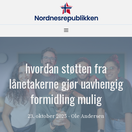
Hopp
til
innhold
Meny
hvordan støtten fra
lånetakerne gjør uavhengig
formidling mulig
23. oktober 2025
- Ole Andersen