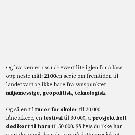
Og hva venter oss nå? Svært lite igjen for å låse
opp neste mål:
2100
en serie om fremtiden til
landet vårt og ikke bare fra synspunktet
miljømessige
,
geopolitisk
,
teknologisk
.
Og så en til
turer for skoler
til 20 000
lånetakere, en
festival
til 30 000, a
prosjekt helt
dedikert til barn
til 50 000. Så hvis du ikke har
gjort det ennå, hvis du tror på dette prosjektet,