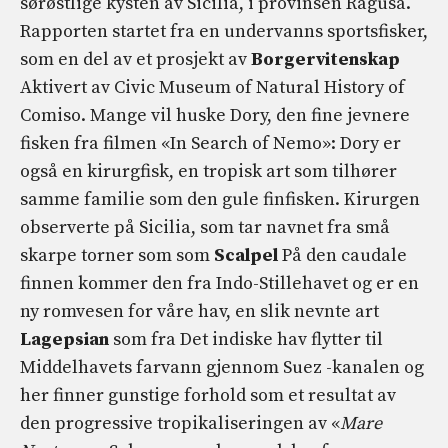
sørøstlige kysten av Sicilia, i provinsen Ragusa.
Rapporten startet fra en undervanns sportsfisker,
som en del av et prosjekt av
Borgervitenskap
Aktivert av Civic Museum of Natural History of
Comiso. Mange vil huske Dory, den fine jevnere
fisken fra filmen «In Search of Nemo»: Dory er
også en kirurgfisk, en tropisk art som tilhører
samme familie som den gule finfisken. Kirurgen
observerte på Sicilia, som tar navnet fra små
skarpe torner som som
Scalpel
På den caudale
finnen kommer den fra Indo-Stillehavet og er en
ny romvesen for våre hav, en slik nevnte art
Lagepsian
som fra Det indiske hav flytter til
Middelhavets farvann gjennom Suez -kanalen og
her finner gunstige forhold som et resultat av
den progressive tropikaliseringen av «
Mare