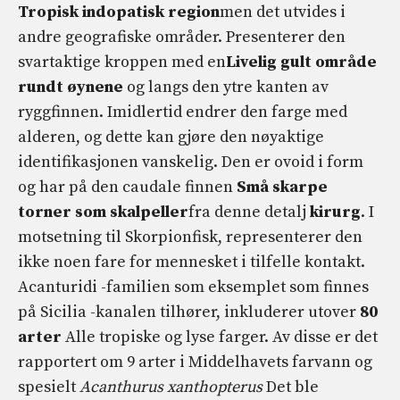
Tropisk indopatisk region
men det utvides i
andre geografiske områder. Presenterer den
svartaktige kroppen med en
Livelig gult område
rundt øynene
og langs den ytre kanten av
ryggfinnen. Imidlertid endrer den farge med
alderen, og dette kan gjøre den nøyaktige
identifikasjonen vanskelig. Den er ovoid i form
og har på den caudale finnen
Små skarpe
torner som skalpeller
fra denne detalj
kirurg
. I
motsetning til Skorpionfisk, representerer den
ikke noen fare for mennesket i tilfelle kontakt.
Acanturidi -familien som eksemplet som finnes
på Sicilia -kanalen tilhører, inkluderer utover
80
arter
Alle tropiske og lyse farger. Av disse er det
rapportert om 9 arter i Middelhavets farvann og
spesielt
Acanthurus xanthopterus
Det ble