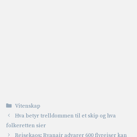
Kategorier
Vitenskap
Hva betyr trelldommen til et skip og hva
folkeretten sier
Reisekaos: Ryanair advarer 600 flyreiser kan