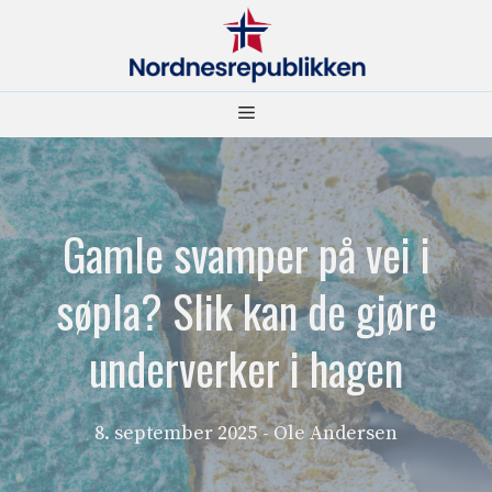
Hopp
til
innhold
Meny
Gamle svamper på vei i
søpla? Slik kan de gjøre
underverker i hagen
8. september 2025
- Ole Andersen