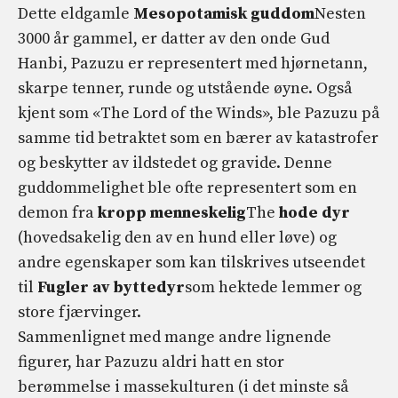
Dette eldgamle
Mesopotamisk guddom
Nesten
3000 år gammel, er datter av den onde Gud
Hanbi, Pazuzu er representert med hjørnetann,
skarpe tenner, runde og utstående øyne. Også
kjent som «The Lord of the Winds», ble Pazuzu på
samme tid betraktet som en bærer av katastrofer
og beskytter av ildstedet og gravide. Denne
guddommelighet ble ofte representert som en
demon fra
kropp
menneskelig
The
hode
dyr
(hovedsakelig den av en hund eller løve) og
andre egenskaper som kan tilskrives utseendet
til
Fugler av byttedyr
som hektede lemmer og
store fjærvinger.
Sammenlignet med mange andre lignende
figurer, har Pazuzu aldri hatt en stor
berømmelse i massekulturen (i det minste så