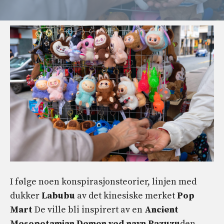
I følge noen konspirasjonsteorier, linjen med
dukker
Labubu
av det kinesiske merket
Pop
Mart
De ville bli inspirert av en
Ancient
Mesopotamian Demon ved navn Pazuzu
den