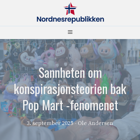
Hopp
til
innhold
Meny
Sannheten om
konspirasjonsteorien bak
Pop Mart -fenomenet
3. september 2025
- Ole Andersen