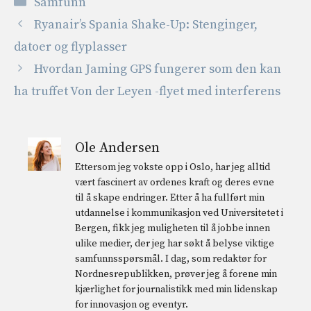
Kategorier
Samfunn
Ryanair’s Spania Shake-Up: Stenginger,
datoer og flyplasser
Hvordan Jaming GPS fungerer som den kan
ha truffet Von der Leyen -flyet med interferens
Ole Andersen
Ettersom jeg vokste opp i Oslo, har jeg alltid
vært fascinert av ordenes kraft og deres evne
til å skape endringer. Etter å ha fullført min
utdannelse i kommunikasjon ved Universitetet i
Bergen, fikk jeg muligheten til å jobbe innen
ulike medier, der jeg har søkt å belyse viktige
samfunnsspørsmål. I dag, som redaktør for
Nordnesrepublikken, prøver jeg å forene min
kjærlighet for journalistikk med min lidenskap
for innovasjon og eventyr.