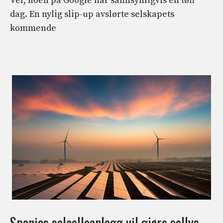
Vel, noen på Google har sannsynligvis en tøff
dag. En nylig slip-up avslørte selskapets
kommende
Spanias solcelleanlegg vil gjøre sollys