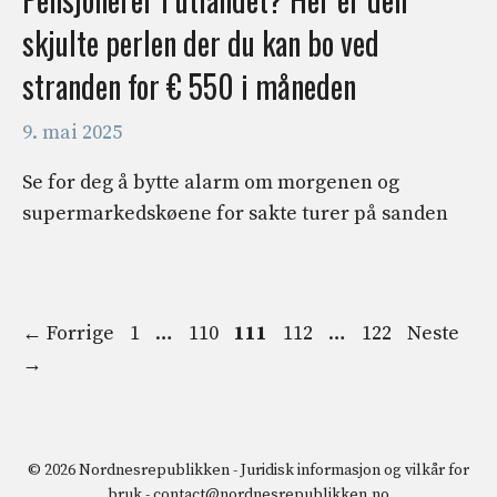
skjulte perlen der du kan bo ved
stranden for € 550 i måneden
9. mai 2025
Se for deg å bytte alarm om morgenen og
supermarkedskøene for sakte turer på sanden
Side
Side
Side
Side
Side
←
Forrige
1
…
110
111
112
…
122
Neste
→
© 2026 Nordnesrepublikken -
Juridisk informasjon og vilkår for
bruk
-
contact@nordnesrepublikken.no