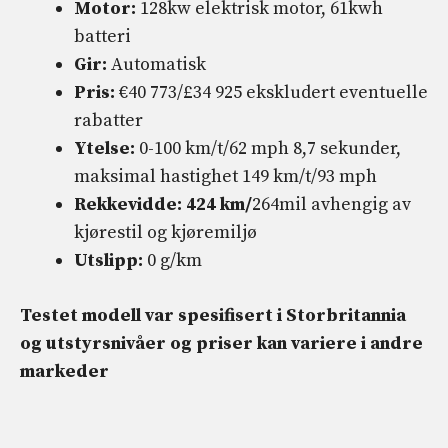
Motor:
128kw elektrisk motor, 61kwh
batteri
Gir:
Automatisk
Pris:
€40 773/£34 925 ekskludert eventuelle
rabatter
Ytelse:
0-100 km/t/62 mph 8,7 sekunder,
maksimal hastighet 149 km/t/93 mph
Rekkevidde: 424 km/
264mil avhengig av
kjørestil og kjøremiljø
Utslipp:
0 g/km
Testet modell var spesifisert i Storbritannia
og utstyrsnivåer og priser kan variere i andre
markeder