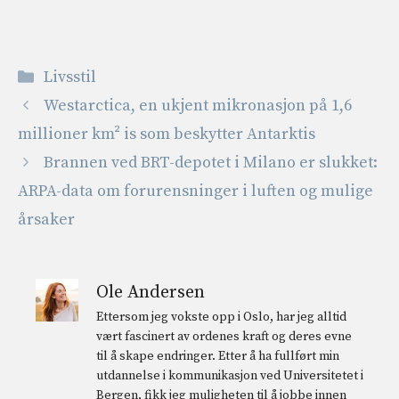
Kategorier
Livsstil
Westarctica, en ukjent mikronasjon på 1,6
millioner km² is som beskytter Antarktis
Brannen ved BRT-depotet i Milano er slukket:
ARPA-data om forurensninger i luften og mulige
årsaker
Ole Andersen
Ettersom jeg vokste opp i Oslo, har jeg alltid
vært fascinert av ordenes kraft og deres evne
til å skape endringer. Etter å ha fullført min
utdannelse i kommunikasjon ved Universitetet i
Bergen, fikk jeg muligheten til å jobbe innen