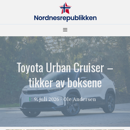
Hopp
til
innhold
Meny
Toyota Urban Cruiser –
tikker av boksene
9. juli 2026
- Ole Andersen