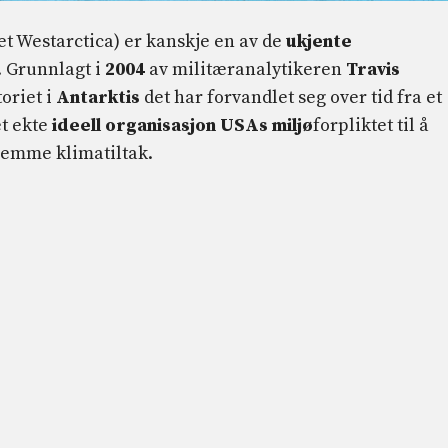
t Westarctica) er kanskje en av de
ukjente
. Grunnlagt i
2004
av militæranalytikeren
Travis
oriet i
Antarktis
det har forvandlet seg over tid fra et
et ekte
ideell organisasjon
USAs miljø
forpliktet til å
fremme klimatiltak.