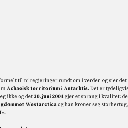
formelt til ni regjeringer rundt om i verden og sier det
ham
Achaeisk territorium i Antarktis
. Det er tydeligvi
eg ikke og det
30. juni 2004
gjør et sprang i kvalitet: de
ugdømmet Westarctica
og han kroner seg storhertug,
I
«.