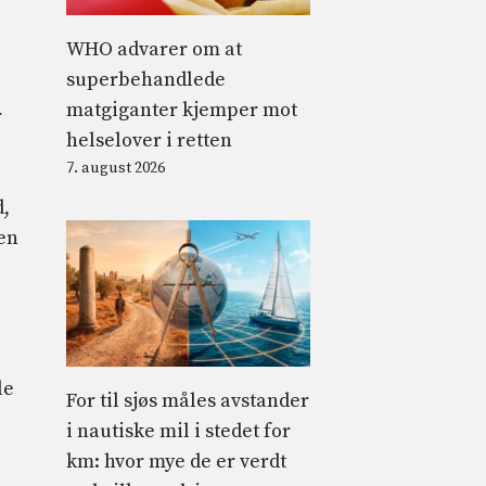
WHO advarer om at
superbehandlede
matgiganter kjemper mot
r
helselover i retten
7. august 2026
d,
en
le
For til sjøs måles avstander
i nautiske mil i stedet for
km: hvor mye de er verdt