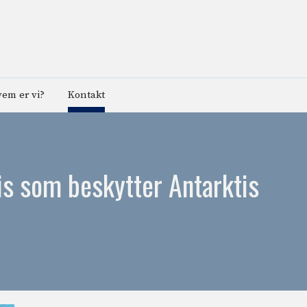
em er vi?
Kontakt
is som beskytter Antarktis