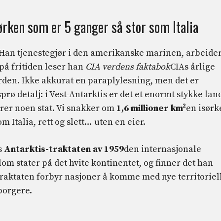
ørken som er 5 ganger så stor som Italia
Han tjenestegjør i den amerikanske marinen, arbeide
på fritiden leser han
CIA verdens faktabok
CIAs årlige
rden. Ikke akkurat en paraplylesning, men det er
rø detalj: i Vest-Antarktis er det et enormt stykke lan
ører noen stat. Vi snakker om
1,6 millioner km²
en isørk
 Italia, rett og slett… uten en eier.
s
Antarktis-traktaten av 1959
den internasjonale
om stater på det hvite kontinentet, og finner det han
Traktaten forbyr nasjoner å komme med nye territoriel
borgere.