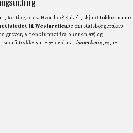
ningsendring
 ut, tar tingen av. Hvordan? Enkelt, skjønt
takket være
nettstedet til
Westarctica
be om statsborgerskap,
er, grever, alt oppfunnet fra bunnen av) og
t som å trykke sin egen valuta,
ismerker
og egne