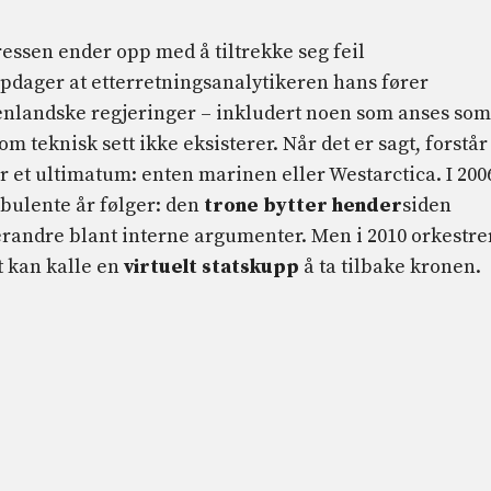
essen ender opp med å tiltrekke seg feil
dager at etterretningsanalytikeren hans fører
nlandske regjeringer – inkludert noen som anses som
om teknisk sett ikke eksisterer. Når det er sagt, forstår
får et ultimatum: enten marinen eller Westarctica. I 200
rbulente år følger: den
trone bytter hender
siden
erandre blant interne argumenter. Men i 2010 orkestre
gt kan kalle en
virtuelt statskupp
å ta tilbake kronen.