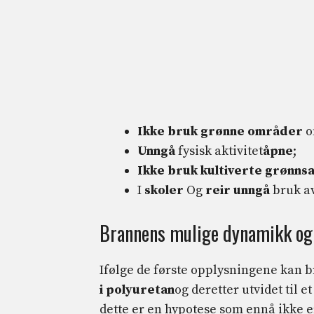
Ikke bruk grønne områder
of
Unngå
fysisk aktivitet
åpne
;
Ikke bruk kultiverte grønns
I
skoler
Og
reir
unngå
bruk a
Brannens mulige dynamikk og
Ifølge de første opplysningene kan b
i polyuretan
og deretter utvidet til e
dette er en hypotese som ennå ikke e