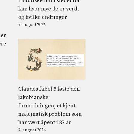
i nautiske mil i stedet for
km: hvor mye de er verdt
og hvilke endringer
7. august 2026
 er
ære
Claudes fabel 5 løste den
jakobianske
formodningen, et kjent
matematisk problem som
har vært åpent i 87 år
7. august 2026