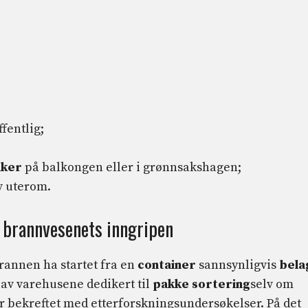
fentlig;
aker
på balkongen eller i grønnsakshagen;
v uterom.
 brannvesenets inngripen
rannen ha startet fra en
container
sannsynligvis
bela
t av varehusene dedikert til
pakke sortering
selv om
r bekreftet med etterforskningsundersøkelser. På det