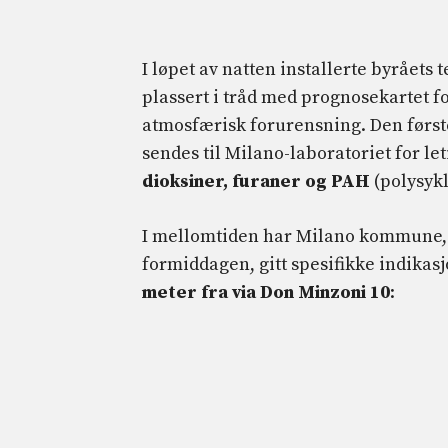
I løpet av natten installerte byråets
plassert i tråd med prognosekartet f
atmosfærisk forurensning. Den førs
sendes til Milano-laboratoriet for le
dioksiner, furaner og PAH
(polysyk
I mellomtiden har Milano kommune, gi
formiddagen, gitt spesifikke indikas
meter fra via Don Minzoni 10
: