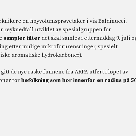
 teknikere en høyvolumsprøvetaker i via Baldinucci,
or røyknedfall utviklet av spesialgruppen for
te
sampler filter
det skal samles i ettermiddag 9. juli o
ting etter mulige mikroforurensninger, spesielt
liske aromatiske hydrokarboner).
tt de nye raske funnene fra ARPA utført i løpet av
joner for
befolkning som bor innenfor en radius på 5