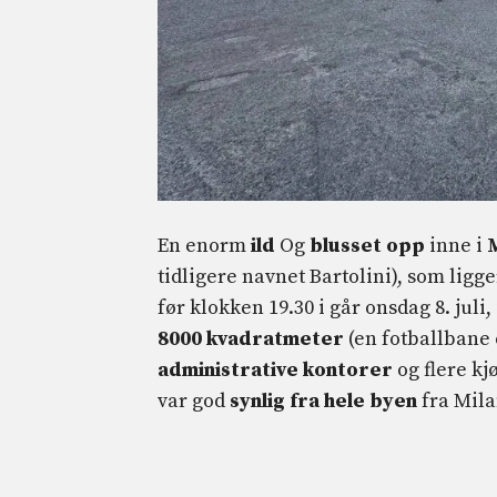
En enorm
ild
Og
blusset opp
inne i
tidligere navnet Bartolini), som ligg
før klokken 19.30 i går onsdag 8. juli,
8000 kvadratmeter
(en fotballbane 
administrative kontorer
og flere kj
var god
synlig fra hele byen
fra Mila