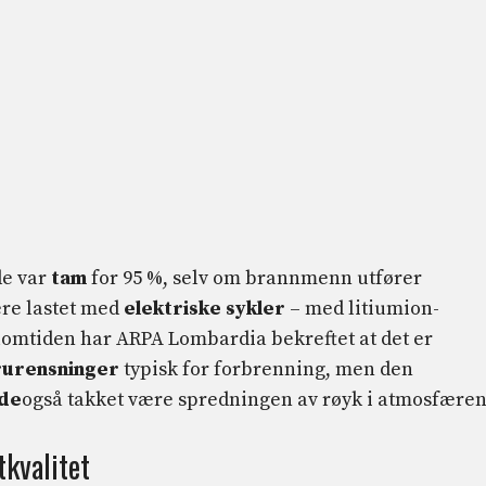
e var
tam
for 95 %, selv om brannmenn utfører
ere lastet med
elektriske sykler
– med litiumion-
ellomtiden har ARPA Lombardia bekreftet at det er
rurensninger
typisk for forbrenning, men den
nde
også takket være spredningen av røyk i atmosfæren
kvalitet