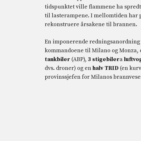
tidspunktet ville flammene ha spredt 
til lasterampene. I mellomtiden har
rekonstruere årsakene til brannen.
En imponerende redningsanordning bl
kommandoene til Milano og Monza,
tankbiler
(ABP),
3 stigebiler
a
luftvo
dvs. droner) og en
halv TRID
(en kurv
provinssjefen for Milanos brannvese