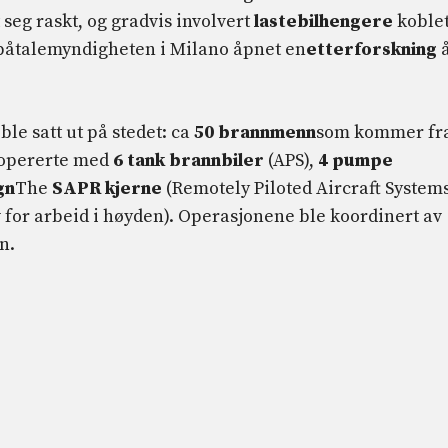
seg raskt, og gradvis involvert
lastebilhengere
koble
 påtalemyndigheten i Milano åpnet en
etterforskning
e satt ut på stedet: ca
50 brannmenn
som kommer fr
 opererte med
6 tank brannbiler
(APS),
4 pumpe
gn
The
SAPR kjerne
(Remotely Piloted Aircraft Systems
 for arbeid i høyden). Operasjonene ble koordinert av
n.