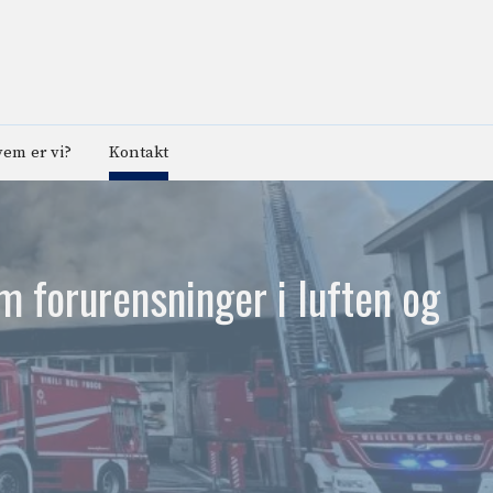
em er vi?
Kontakt
 forurensninger i luften og