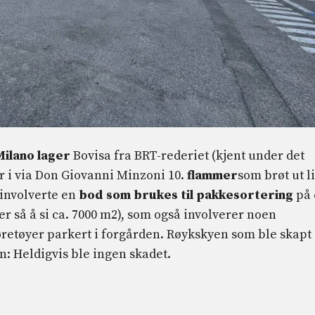
Milano lager
Bovisa fra BRT-rederiet (kjent under det
er i via Don Giovanni Minzoni 10.
flammer
som brøt ut l
 involverte en
bod som brukes til pakkesortering
på 
er så å si ca. 7000 m2), som også involverer noen
øretøyer parkert i forgården. Røykskyen som ble skapt
n: Heldigvis ble ingen skadet.