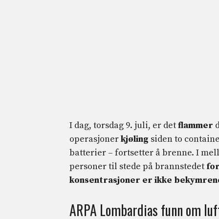
I dag, torsdag 9. juli, er det
flammer
d
operasjoner
kjøling
siden to contain
batterier – fortsetter å brenne. I m
personer til stede på brannstedet
fo
konsentrasjoner er ikke bekymre
ARPA Lombardias funn om luft