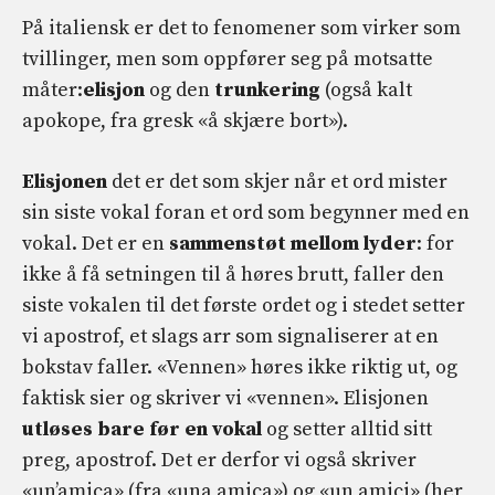
På italiensk er det to fenomener som virker som
tvillinger, men som oppfører seg på motsatte
måter:
elisjon
og den
trunkering
(også kalt
apokope, fra gresk «å skjære bort»).
Elisjonen
det er det som skjer når et ord mister
sin siste vokal foran et ord som begynner med en
vokal. Det er en
sammenstøt mellom lyder
: for
ikke å få setningen til å høres brutt, faller den
siste vokalen til det første ordet og i stedet setter
vi apostrof, et slags arr som signaliserer at en
bokstav faller. «Vennen» høres ikke riktig ut, og
faktisk sier og skriver vi «vennen». Elisjonen
utløses bare før en vokal
og setter alltid sitt
preg, apostrof. Det er derfor vi også skriver
«un’amica» (fra «una amica») og «un amici» (her