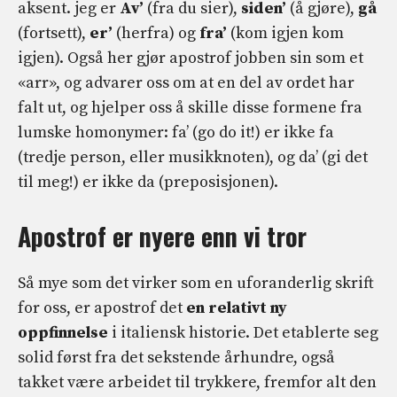
aksent. jeg er
Av’
(fra du sier),
siden’
(å gjøre),
gå
(fortsett),
er’
(herfra) og
fra’
(kom igjen kom
igjen). Også her gjør apostrof jobben sin som et
«arr», og advarer oss om at en del av ordet har
falt ut, og hjelper oss å skille disse formene fra
lumske homonymer: fa’ (go do it!) er ikke fa
(tredje person, eller musikknoten), og da’ (gi det
til meg!) er ikke da (preposisjonen).
Apostrof er nyere enn vi tror
Så mye som det virker som en uforanderlig skrift
for oss, er apostrof det
en relativt ny
oppfinnelse
i italiensk historie. Det etablerte seg
solid først fra det sekstende århundre, også
takket være arbeidet til trykkere, fremfor alt den