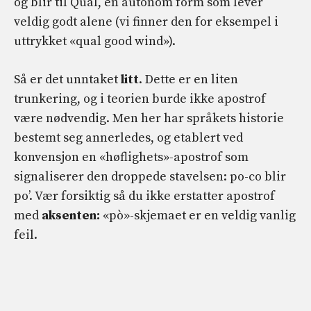
og blir til Qual, en autonom form som lever
veldig godt alene (vi finner den for eksempel i
uttrykket «qual good wind»).
Så er det unntaket
litt
. Dette er en liten
trunkering, og i teorien burde ikke apostrof
være nødvendig. Men her har språkets historie
bestemt seg annerledes, og etablert ved
konvensjon en «høflighets»-apostrof som
signaliserer den droppede stavelsen: po-co blir
po’. Vær forsiktig så du ikke erstatter apostrof
med
aksenten:
«pò»-skjemaet er en veldig vanlig
feil.