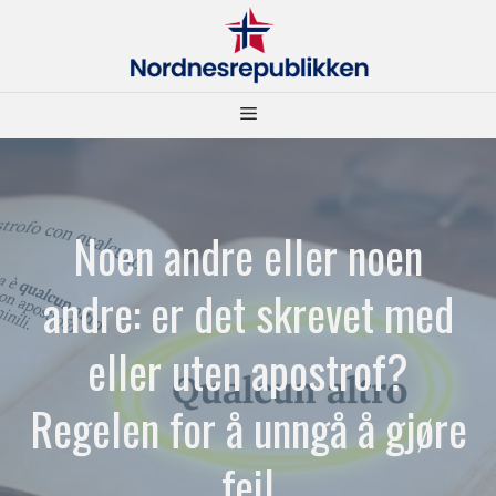
Hopp
til
innhold
Meny
Noen andre eller noen
andre: er det skrevet med
eller uten apostrof?
Regelen for å unngå å gjøre
feil