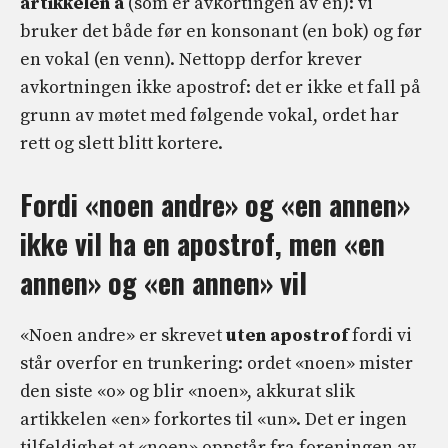
artikkelen a
(som er avkortingen av en): vi
bruker det både før en konsonant (en bok) og før
en vokal (en venn). Nettopp derfor krever
avkortningen ikke apostrof: det er ikke et fall på
grunn av møtet med følgende vokal, ordet har
rett og slett blitt kortere.
Fordi «noen andre» og «en annen»
ikke vil ha en apostrof, men «en
annen» og «en annen» vil
«Noen andre» er skrevet
uten apostrof
fordi vi
står overfor en trunkering: ordet «noen» mister
den siste «o» og blir «noen», akkurat slik
artikkelen «en» forkortes til «un». Det er ingen
tilfeldighet at «noen» oppstår fra foreningen av