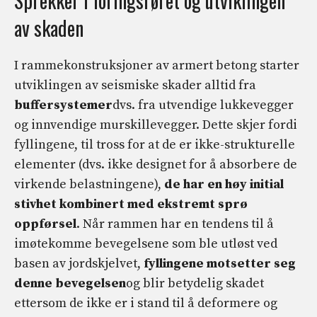
Sprekker i foringsrøret og utviklingen
av skaden
I rammekonstruksjoner av armert betong starter
utviklingen av seismiske skader alltid fra
buffersystemer
dvs. fra utvendige lukkevegger
og innvendige murskillevegger. Dette skjer fordi
fyllingene, til tross for at de er ikke-strukturelle
elementer (dvs. ikke designet for å absorbere de
virkende belastningene),
de har en høy initial
stivhet kombinert med ekstremt sprø
oppførsel
. Når rammen har en tendens til å
imøtekomme bevegelsene som ble utløst ved
basen av jordskjelvet,
fyllingene motsetter seg
denne bevegelsen
og blir betydelig skadet
ettersom de ikke er i stand til å deformere og