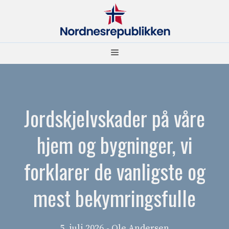
Hopp
til
innhold
Meny
Jordskjelvskader på våre
hjem og bygninger, vi
forklarer de vanligste og
mest bekymringsfulle
5. juli 2026
- Ole Andersen