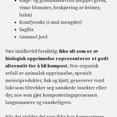
Hage- og grønnsaksavfall (klippet gress,
visne blomster, beskjæring av kvister,
halm)
Komfyraske (i små mengder)
Sagflis
Gammel jord
Vær imidlertid forsiktig:
ikke alt som er av
biologisk opprinnelse representerer et godt
alternativ for å bli kompost
. Noe organisk
avfall av animalsk opprinnelse, spesielt
meieriprodukter, fisk og kjøtt, genererer vond
lukt som tiltrekker seg uønskede insekter eller
dyr, noe som gjør komposteringsprosessen
langsommere og vanskeligere.
Når det gjelder det som ikke kan komposteres,