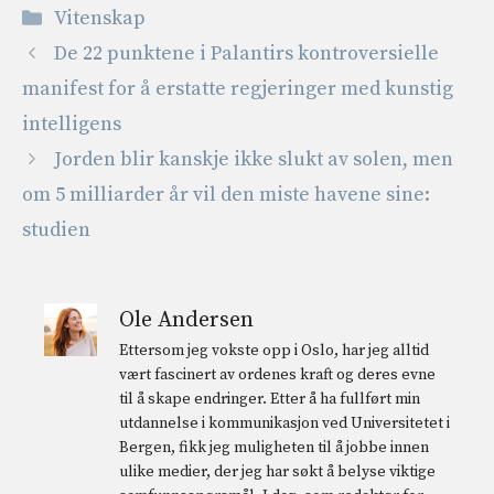
Kategorier
Vitenskap
De 22 punktene i Palantirs kontroversielle
manifest for å erstatte regjeringer med kunstig
intelligens
Jorden blir kanskje ikke slukt av solen, men
om 5 milliarder år vil den miste havene sine:
studien
Ole Andersen
Ettersom jeg vokste opp i Oslo, har jeg alltid
vært fascinert av ordenes kraft og deres evne
til å skape endringer. Etter å ha fullført min
utdannelse i kommunikasjon ved Universitetet i
Bergen, fikk jeg muligheten til å jobbe innen
ulike medier, der jeg har søkt å belyse viktige