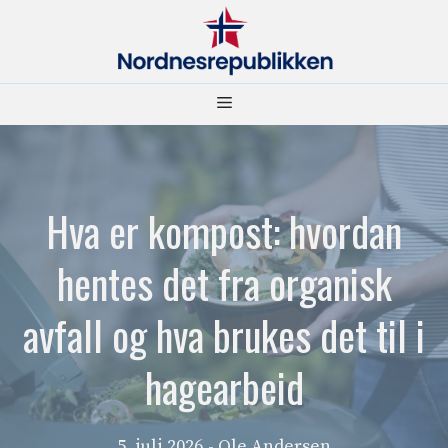
Hopp
til
innhold
Meny
Hva er kompost: hvordan
hentes det fra organisk
avfall og hva brukes det til i
hagearbeid
5. juli 2026
- Ole Andersen