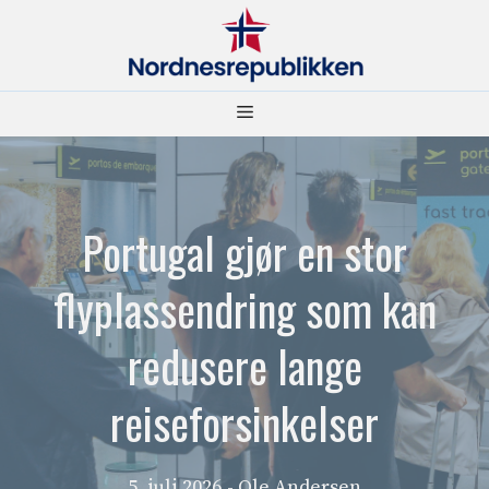
Hopp
til
innhold
Meny
Portugal gjør en stor
flyplassendring som kan
redusere lange
reiseforsinkelser
5. juli 2026
- Ole Andersen