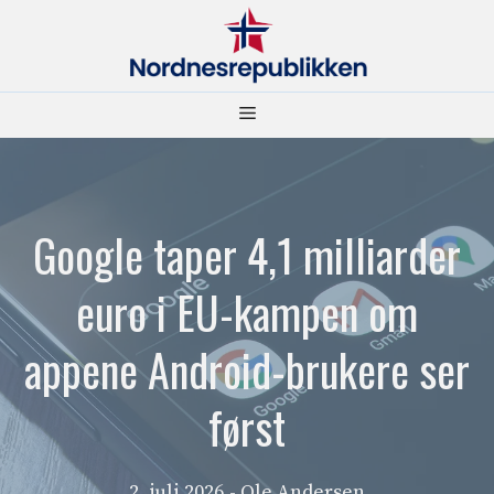
Hopp
til
innhold
Meny
Google taper 4,1 milliarder
euro i EU-kampen om
appene Android-brukere ser
først
2. juli 2026
- Ole Andersen