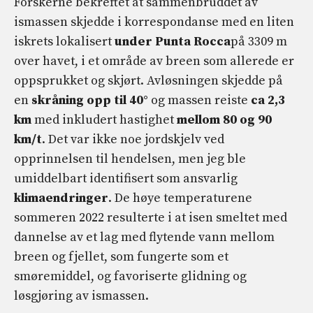
Forskerne bekreftet at sammenbruddet av
ismassen skjedde i korrespondanse med en liten
iskrets lokalisert
under Punta Rocca
på 3309 m
over havet, i et område av breen som allerede er
oppsprukket og skjørt. Avløsningen skjedde på
en
skråning opp til 40°
og massen reiste
ca 2,3
km
med inkludert hastighet
mellom 80 og 90
km/t
. Det var ikke noe jordskjelv ved
opprinnelsen til hendelsen, men jeg ble
umiddelbart identifisert som ansvarlig
klimaendringer
. De høye temperaturene
sommeren 2022 resulterte i at isen smeltet med
dannelse av et lag med flytende vann mellom
breen og fjellet, som fungerte som et
smøremiddel, og favoriserte glidning og
løsgjøring av ismassen.