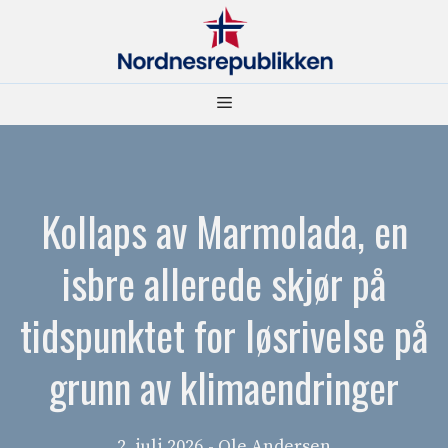
Hopp
til
innhold
Meny
Kollaps av Marmolada, en
isbre allerede skjør på
tidspunktet for løsrivelse på
grunn av klimaendringer
2. juli 2026
- Ole Andersen