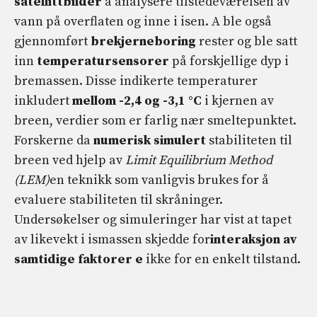
satellittbilder
å analysere tilstedeværelsen av
vann på overflaten og inne i isen. A ble også
gjennomført
brekjerneboring
rester og ble satt
inn
temperatursensorer
på forskjellige dyp i
bremassen. Disse indikerte temperaturer
inkludert
mellom -2,4 og -3,1 °C
i kjernen av
breen, verdier som er farlig nær smeltepunktet.
Forskerne da
numerisk simulert
stabiliteten til
breen ved hjelp av
Limit Equilibrium Method
(LEM)
en teknikk som vanligvis brukes for å
evaluere stabiliteten til skråninger.
Undersøkelser og simuleringer har vist at tapet
av likevekt i ismassen skjedde for
interaksjon av
samtidige faktorer e
ikke for en enkelt tilstand.