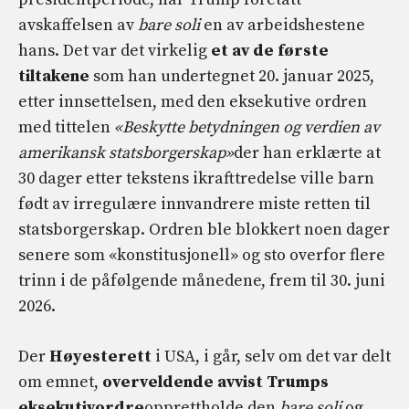
avskaffelsen av
bare soli
en av arbeidshestene
hans. Det var det virkelig
et av de første
tiltakene
som han undertegnet 20. januar 2025,
etter innsettelsen, med den eksekutive ordren
med tittelen
«Beskytte betydningen og verdien av
amerikansk statsborgerskap»
der han erklærte at
30 dager etter tekstens ikrafttredelse ville barn
født av irregulære innvandrere miste retten til
statsborgerskap. Ordren ble blokkert noen dager
senere som «konstitusjonell» og sto overfor flere
trinn i de påfølgende månedene, frem til 30. juni
2026.
Der
Høyesterett
i USA, i går, selv om det var delt
om emnet,
overveldende avvist Trumps
eksekutivordre
opprettholde den
bare soli
og