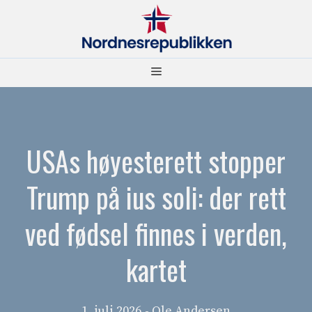
Hopp
til
innhold
Meny
USAs høyesterett stopper
Trump på ius soli: der rett
ved fødsel finnes i verden,
kartet
1. juli 2026
- Ole Andersen