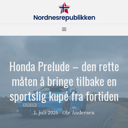
Hopp
til
innhold
Meny
Honda Prelude – den rette
måten å bringe tilbake en
sportslig kupé fra fortiden
1. juli 2026
- Ole Andersen