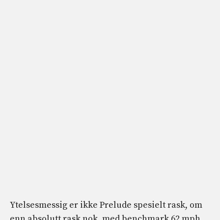
Ytelsesmessig er ikke Prelude spesielt rask, om
enn absolutt rask nok, med benchmark 62 mph