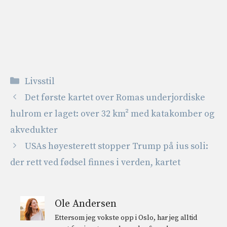
Kategorier
Livsstil
Det første kartet over Romas underjordiske
hulrom er laget: over 32 km² med katakomber og
akvedukter
USAs høyesterett stopper Trump på ius soli:
der rett ved fødsel finnes i verden, kartet
Ole Andersen
Ettersom jeg vokste opp i Oslo, har jeg alltid