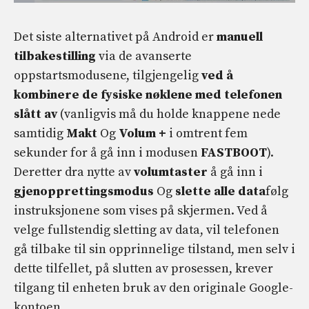
Det siste alternativet på Android er
manuell
tilbakestilling
via de avanserte
oppstartsmodusene, tilgjengelig
ved å
kombinere de fysiske nøklene med telefonen
slått av
(vanligvis må du holde knappene nede
samtidig
Makt
Og
Volum +
i omtrent fem
sekunder for å gå inn i modusen
FASTBOOT
).
Deretter dra nytte av
volumtaster
å gå inn i
gjenopprettingsmodus
Og
slette alle data
følg
instruksjonene som vises på skjermen. Ved å
velge fullstendig sletting av data, vil telefonen
gå tilbake til sin opprinnelige tilstand, men selv i
dette tilfellet, på slutten av prosessen, krever
tilgang til enheten bruk av den originale Google-
kontoen.