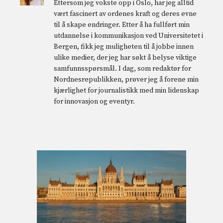
Ettersom jeg vokste opp i Oslo, har jeg alltid
vært fascinert av ordenes kraft og deres evne
til å skape endringer. Etter å ha fullført min
utdannelse i kommunikasjon ved Universitetet i
Bergen, fikk jeg muligheten til å jobbe innen
ulike medier, der jeg har søkt å belyse viktige
samfunnsspørsmål. I dag, som redaktør for
Nordnesrepublikken, prøver jeg å forene min
kjærlighet for journalistikk med min lidenskap
for innovasjon og eventyr.