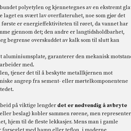
rrbundet polyetylen og kjennetegnes av en ekstremt gla
te laget en svært lav overflateruhet, noe som gjør det
første er energieffektiviteten til røret, da vannet har
me gjennom det; den andre er langtidsholdbarhet,
eg begrense overskuddet av kalk som til slutt kan
iset aluminiumsplate, garanterer den mekanisk motstan
 arbeider med.
ylen, tjener det til å beskytte metallkjernen mot
jemiske angrep fra sement- eller mørtelkomponentene
tedet.
rbeid på viktige lengder
det er nødvendig å avbryte
eller beslag) kobler sammen rørene, men represente
et, hjem til de fleste lekkasjer. Mens man i gamle
 forseglet med hamp eller teflon, i moderne