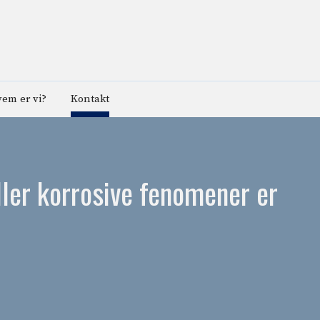
em er vi?
Kontakt
ller korrosive fenomener er