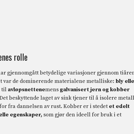
enes rolle
har gjennomgått betydelige variasjoner gjennom tiåre
let var de dominerende materialene metalliske:
bly
ell
 til
avløpsnettene
mens
galvanisert jern og kobber
t beskyttende laget av sink tjener til å isolere metal
for fra dannelsen av rust. Kobber er i stedet
et edelt
elle egenskaper,
som gjør den ideell for bruk i et