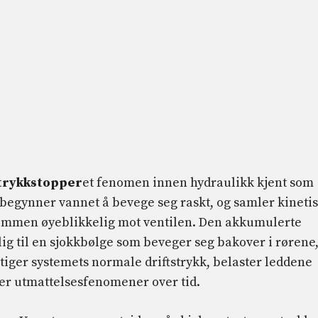
trykkstopper
et fenomen innen hydraulikk kjent som
 begynner vannet å bevege seg raskt, og samler kineti
rømmen øyeblikkelig mot ventilen. Den akkumulerte
g til en sjokkbølge som beveger seg bakover i rørene
iger systemets normale driftstrykk, belaster leddene
er utmattelsesfenomener over tid.