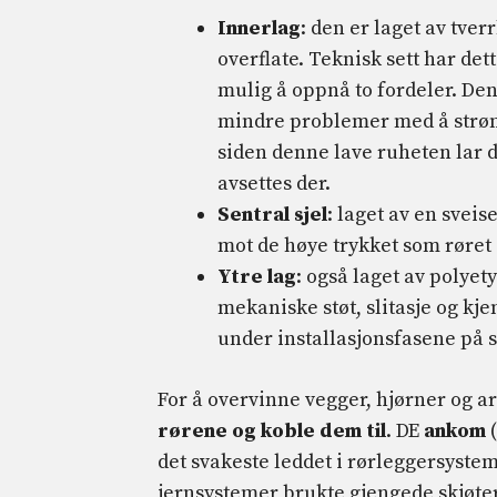
Innerlag
: den er laget av tve
overflate. Teknisk sett har det
mulig å oppnå to fordeler. Den 
mindre problemer med å strøm
siden denne lave ruheten lar d
avsettes der.
Sentral sjel
: laget av en sve
mot de høye trykket som røret
Ytre lag
: også laget av polyet
mekaniske støt, slitasje og k
under installasjonsfasene på s
For å overvinne vegger, hjørner og a
rørene og koble dem til
. DE
ankom
(
det svakeste leddet i rørleggersystem
jernsystemer brukte gjengede skjøter