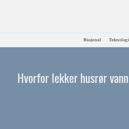
Hopp
til
innhold
Nasjonal
Teknologi
Hvorfor lekker husrør vann