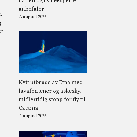
natten og hva eksperter
anbefaler
.
7. august 2026
g
et
Nytt utbrudd av Etna med
lavafontener og askesky,
midlertidig stopp for fly til
Catania
7. august 2026