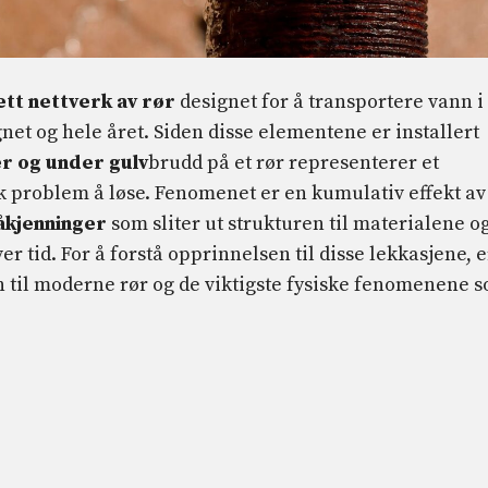
ett nettverk av rør
designet for å transportere vann i
gnet og hele året. Siden disse elementene er installert
r og under gulv
brudd på et rør representerer et
sk problem å løse. Fenomenet er en kumulativ effekt av
åkjenninger
som sliter ut strukturen til materialene o
r tid. For å forstå opprinnelsen til disse lekkasjene, e
 til moderne rør og de viktigste fysiske fenomenene 