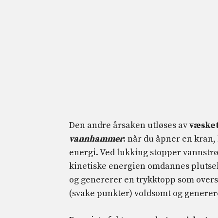
Den andre årsaken utløses av
væske
vannhammer
: når du åpner en kran,
energi. Ved lukking stopper vannst
kinetiske energien omdannes plutseli
og genererer en trykktopp som overst
(svake punkter) voldsomt og generer