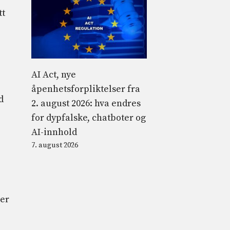
tt
AI Act, nye
åpenhetsforpliktelser fra
d
2. august 2026: hva endres
for dypfalske, chatboter og
AI-innhold
7. august 2026
rer