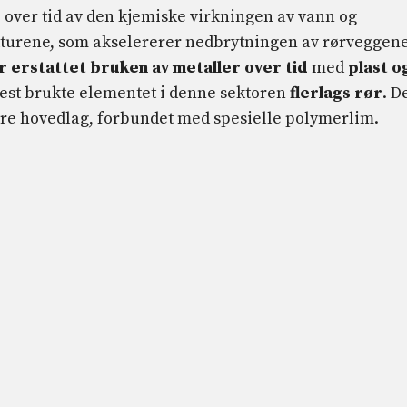
e over tid av den kjemiske virkningen av vann og
turene, som akselererer nedbrytningen av rørveggene
r erstattet bruken av metaller over tid
med
plast o
 mest brukte elementet i denne sektoren
flerlags rør
. D
 tre hovedlag, forbundet med spesielle polymerlim.