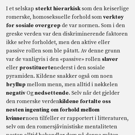
I et selskap
sterkt hierarkisk
som den keiserlige
romerske, homoseksuelle forhold som
verktøy
for sosiale overgrep
de var normen. Som i den
greske verden var den diskriminerende faktoren
ikke selve forholdet, men den aktive eller
passive rollen som ble påtatt. Av denne grunn
var de vanligvis i den «passive» rollen
slaver
eller
prostituerte
nederst i den sosiale
pyramiden. Kildene snakker også om noen
bryllup
mellom menn, men alltid i nøkkelen
negativ
Og
nedsettende
. Selv når det gjelder
den romerske verden
kildene fortalte oss
nesten ingenting om forhold mellom
kvinner
noen tilfeller er rapportert i litteraturen,
selv om den romersjåvinistiske mentaliteten