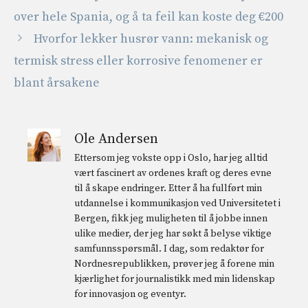
over hele Spania, og å ta feil kan koste deg €200
Hvorfor lekker husrør vann: mekanisk og
termisk stress eller korrosive fenomener er
blant årsakene
Ole Andersen
Ettersom jeg vokste opp i Oslo, har jeg alltid
vært fascinert av ordenes kraft og deres evne
til å skape endringer. Etter å ha fullført min
utdannelse i kommunikasjon ved Universitetet i
Bergen, fikk jeg muligheten til å jobbe innen
ulike medier, der jeg har søkt å belyse viktige
samfunnsspørsmål. I dag, som redaktør for
Nordnesrepublikken, prøver jeg å forene min
kjærlighet for journalistikk med min lidenskap
for innovasjon og eventyr.