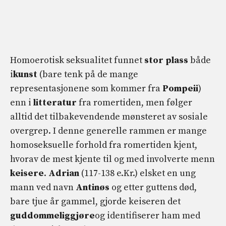
Homoerotisk seksualitet funnet
stor plass
både
i
kunst
(bare tenk på de mange
representasjonene som kommer fra
Pompeii
)
enn i
litteratur
fra romertiden, men følger
alltid det tilbakevendende mønsteret av sosiale
overgrep. I denne generelle rammen er mange
homoseksuelle forhold fra romertiden kjent,
hvorav de mest kjente til og med involverte menn
keisere
.
Adrian
(117-138 e.Kr.) elsket en ung
mann ved navn
Antinøs
og etter guttens død,
bare tjue år gammel, gjorde keiseren det
guddommeliggjøre
og identifiserer ham med