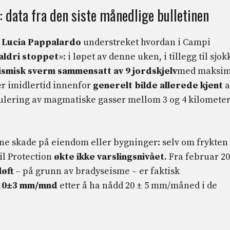
 data fra den siste månedlige bulletinen
y
Lucia Pappalardo
understreket hvordan i Campi
 aldri stoppet
»: i løpet av denne uken, i tillegg til sjok
ismisk sverm sammensatt av 9 jordskjelv
med maksim
er imidlertid innenfor
generelt bilde allerede kjent
a
ulering av magmatiske gasser mellom 3 og 4 kilomete
ene skade på eiendom eller bygninger: selv om frykten
vil Protection
økte ikke varslingsnivået
. Fra februar 2
øft
– på grunn av bradyseisme – er faktisk
10±3 mm/mnd
etter å ha nådd 20 ± 5 mm/måned i de