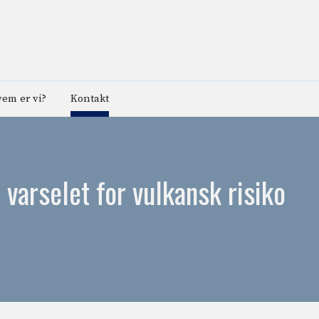
em er vi?
Kontakt
 varselet for vulkansk risiko