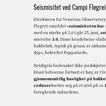
Seismisitet ved Campi Flegrei:
Direktøren for Vesuvian Observator
Flegrei-området «
seismisiteten har
med en styrke på 3,6 i går 25. juni,
se
størrelse
3.0
. Disse hendelsene «fall
bakkeløft, typisk på grunn av akkum
dyp», bekreftet Pappalardo.
Heldigvis forårsaket ikke jordskjelv
blant beboerne fortsatt er høy, er Ci
gjennomsnittlig hastighet på bakkel
redusert
setter seg på et nivå på ca
foregående månedene.