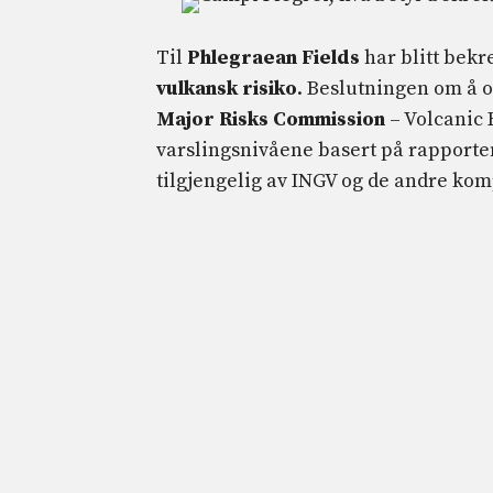
Til
Phlegraean Fields
har blitt bekr
vulkansk risiko
. Beslutningen om å 
Major Risks Commission
– Volcanic R
varslingsnivåene basert på rapport
tilgjengelig av INGV og de andre ko