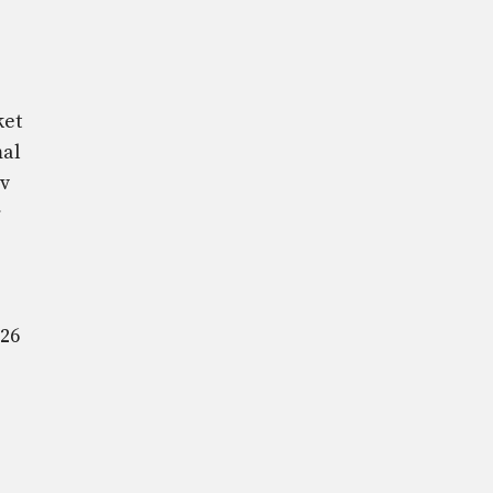
ket
al
v
r
026