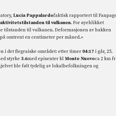
atory,
Lucia Pappalardo
faktisk rapportert til Fanpage
aktivitetstilstanden til vulkanen
. For øyeblikket
de tilstanden til vulkanen. Deformasjonen av bakken
t på omtrent en centimeter per måned.»
n i det flegraiske området: etter timer
04:17
i går, 25.
 med styrke
3.6
med episenter kl
Monte Nuovo
ca 2 km f
jelvet ble følt tydelig av lokalbefolkningen og