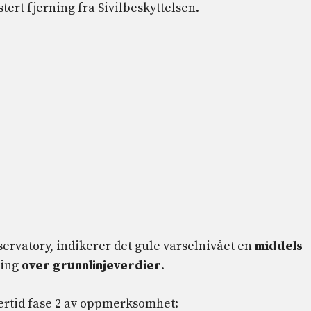
rt fjerning fra Sivilbeskyttelsen.
ervatory, indikerer det gule varselnivået en
middels
king
over grunnlinjeverdier
.
lertid fase 2 av oppmerksomhet: