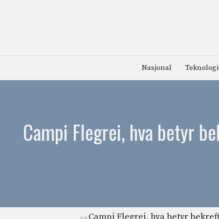
Hopp
til
innhold
Nasjonal
Teknologi
Campi Flegrei, hva betyr bek