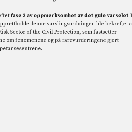
eftet
fase 2
av oppmerksomhet
av det gule varselet
T
opprettholde denne varslingsordningen ble bekreftet 
isk Sector of the Civil Protection, som fastsetter
ene om fenomenene og på farevurderingene gjort
mpetansesentrene.