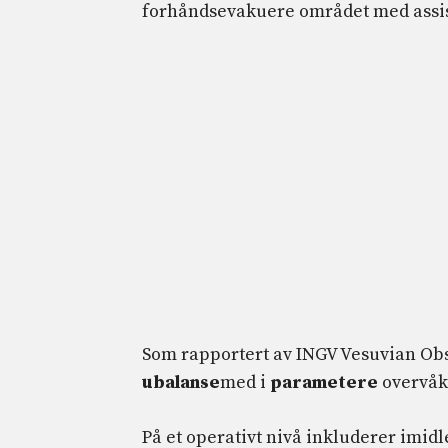
forhåndsevakuere området med assiste
Som rapportert av INGV Vesuvian Obs
ubalanse
med i
parametere
overvå
På et operativt nivå inkluderer imid