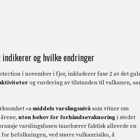
t indikerer og hvilke endringer
otection i november i fjor, inkluderer fase 2 av det gul
aktiviteter
og vurdering av tilstanden til vulkanen, s
merksomhet «a
middels varslingsnivå
som vitner om
e årene,
uten behov for forhåndsevakuering
i stedet
 oransje varslingsfasen innebærer faktisk allerede en
for befolkningen, ved større vulkanrisiko, å