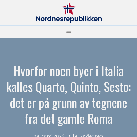
Hopp
til
innhold
Meny
Hvorfor noen byer i Italia
kalles Quarto, Quinto, Sesto:
det er på grunn av tegnene
fra det gamle Roma
28. juni 2026
- Ole Andersen