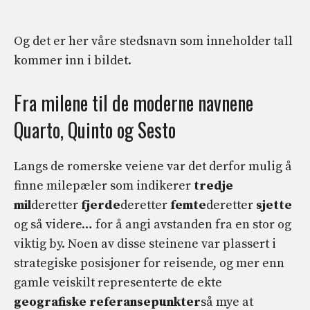
Og det er her våre stedsnavn som inneholder tall
kommer inn i bildet.
Fra milene til de moderne navnene
Quarto, Quinto og Sesto
Langs de romerske veiene var det derfor mulig å
finne milepæler som indikerer
tredje
mil
deretter
fjerde
deretter
femte
deretter
sjette
og så videre… for å angi avstanden fra en stor og
viktig by. Noen av disse steinene var plassert i
strategiske posisjoner for reisende, og mer enn
gamle veiskilt representerte de ekte
geografiske referansepunkter
så mye at