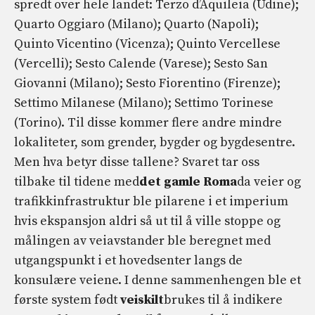
spredt over hele landet: Terzo d’Aquileia (Udine);
Quarto Oggiaro (Milano); Quarto (Napoli);
Quinto Vicentino (Vicenza); Quinto Vercellese
(Vercelli); Sesto Calende (Varese); Sesto San
Giovanni (Milano); Sesto Fiorentino (Firenze);
Settimo Milanese (Milano); Settimo Torinese
(Torino). Til disse kommer flere andre mindre
lokaliteter, som grender, bygder og bygdesentre.
Men hva betyr disse tallene? Svaret tar oss
tilbake til tidene med
det gamle Roma
da veier og
trafikkinfrastruktur ble pilarene i et imperium
hvis ekspansjon aldri så ut til å ville stoppe og
målingen av veiavstander ble beregnet med
utgangspunkt i et hovedsenter langs de
konsulære veiene. I denne sammenhengen ble et
første system født
veiskilt
brukes til å indikere