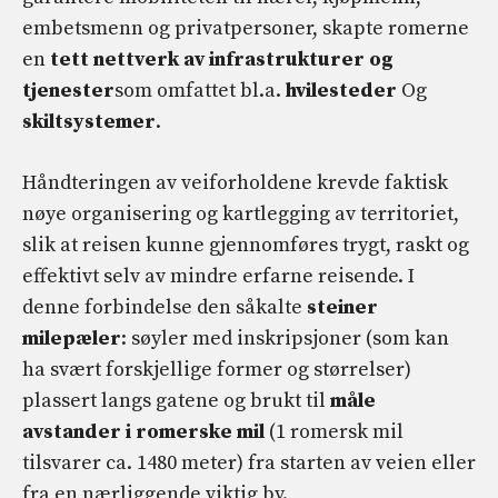
embetsmenn og privatpersoner, skapte romerne
en
tett nettverk av infrastrukturer og
tjenester
som omfattet bl.a.
hvilesteder
Og
skiltsystemer
.
Håndteringen av veiforholdene krevde faktisk
nøye organisering og kartlegging av territoriet,
slik at reisen kunne gjennomføres trygt, raskt og
effektivt selv av mindre erfarne reisende. I
denne forbindelse den såkalte
steiner
milepæler
: søyler med inskripsjoner (som kan
ha svært forskjellige former og størrelser)
plassert langs gatene og brukt til
måle
avstander i romerske mil
(1 romersk mil
tilsvarer ca. 1480 meter) fra starten av veien eller
fra en nærliggende viktig by.