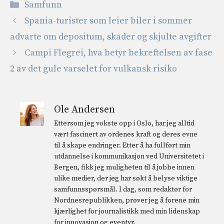
Kategorier
Samfunn
Spania-turister som leier biler i sommer
advarte om depositum, skader og skjulte avgifter
Campi Flegrei, hva betyr bekreftelsen av fase
2 av det gule varselet for vulkansk risiko
Ole Andersen
Ettersom jeg vokste opp i Oslo, har jeg alltid
vært fascinert av ordenes kraft og deres evne
til å skape endringer. Etter å ha fullført min
utdannelse i kommunikasjon ved Universitetet i
Bergen, fikk jeg muligheten til å jobbe innen
ulike medier, der jeg har søkt å belyse viktige
samfunnsspørsmål. I dag, som redaktør for
Nordnesrepublikken, prøver jeg å forene min
kjærlighet for journalistikk med min lidenskap
for innovasjon og eventyr.