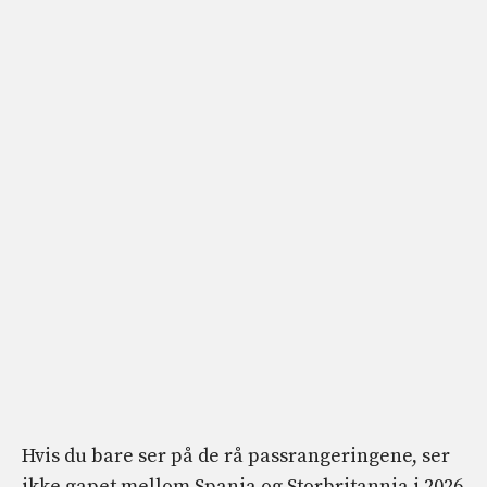
Hvis du bare ser på de rå passrangeringene, ser
ikke gapet mellom Spania og Storbritannia i 2026