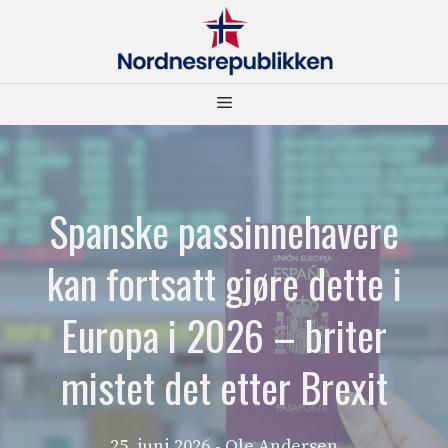
Hopp
til
innhold
Meny
Spanske passinnehavere
kan fortsatt gjøre dette i
Europa i 2026 – briter
mistet det etter Brexit
25. juni 2026
- Ole Andersen