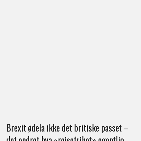
Brexit ødela ikke det britiske passet –
det endret hva «reisefrihet» egentlig