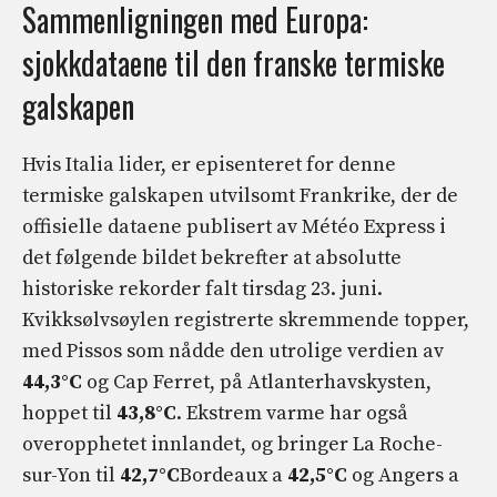
Sammenligningen med Europa:
sjokkdataene til den franske termiske
galskapen
Hvis Italia lider, er episenteret for denne
termiske galskapen utvilsomt Frankrike, der de
offisielle dataene publisert av Météo Express i
det følgende bildet bekrefter at absolutte
historiske rekorder falt tirsdag 23. juni.
Kvikksølvsøylen registrerte skremmende topper,
med Pissos som nådde den utrolige verdien av
44,3°C
og Cap Ferret, på Atlanterhavskysten,
hoppet til
43,8°C
. Ekstrem varme har også
overopphetet innlandet, og bringer La Roche-
sur-Yon til
42,7°C
Bordeaux a
42,5°C
og Angers a