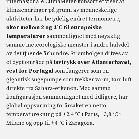
internasjonale ClimaMeter-konsortiet viser at
klimaendringer på grunn av menneskelige
aktiviteter har betydelig endret termometre,
øker mellom 2 og 4°C til europeiske
temperaturer
sammenlignet med nøyaktig
samme meteorologiske mønster i andre halvdel
av det tjuende århundre. Strømbølgen drives av
et dypt område på
lavtrykk over Atlanterhavet,
vest for Portugal
som fungerer som en
gigantisk sugepumpe som trekker varm, tørr luft
direkte fra Sahara-ørkenen. Med samme
konfigurasjon sammenlignet med tidligere, har
global oppvarming forårsaket en netto
temperaturøkning på +2,4 °C i Paris, +3,8 °C i
Milano og opp til +4 °C i Zaragoza.