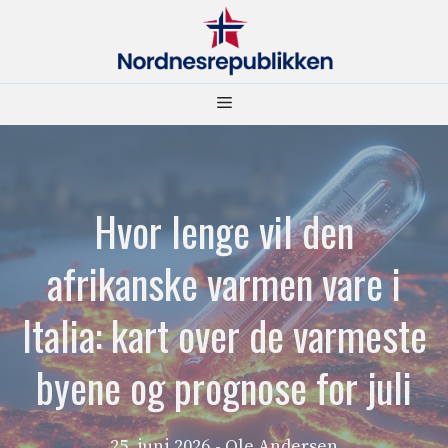
Hopp
til
innhold
Meny
Hvor lenge vil den
afrikanske varmen vare i
Italia: kart over de varmeste
byene og prognose for juli
25. juni 2026
- Ole Andersen