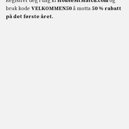
Registrer deg i dag kl
HouseSitMatch.com
og
bruk kode
VELKOMMEN50
å motta
50 % rabatt
på det første året
.