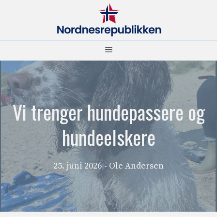
Hopp
til
innhold
Meny
Vi trenger hundepassere og
hundeelskere
25. juni 2026
- Ole Andersen