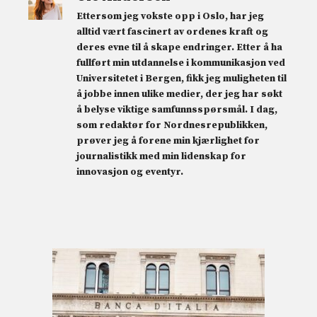
Ettersom jeg vokste opp i Oslo, har jeg
alltid vært fascinert av ordenes kraft og
deres evne til å skape endringer. Etter å ha
fullført min utdannelse i kommunikasjon ved
Universitetet i Bergen, fikk jeg muligheten til
å jobbe innen ulike medier, der jeg har søkt
å belyse viktige samfunnsspørsmål. I dag,
som redaktør for Nordnesrepublikken,
prøver jeg å forene min kjærlighet for
journalistikk med min lidenskap for
innovasjon og eventyr.