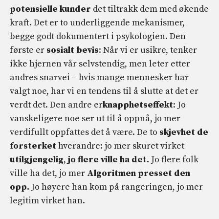
potensielle kunder
det tiltrakk dem med økende
kraft. Det er to underliggende mekanismer,
begge godt dokumentert i psykologien. Den
første er
sosialt bevis
: Når vi er usikre, tenker
ikke hjernen vår selvstendig, men leter etter
andres snarvei – hvis mange mennesker har
valgt noe, har vi en tendens til å slutte at det er
verdt det. Den andre er
knapphetseffekt
: Jo
vanskeligere noe ser ut til å oppnå, jo mer
verdifullt oppfattes det å være. De to
skjevhet
de
forsterket
hverandre: jo mer skuret virket
utilgjengelig
,
jo flere ville ha det.
Jo flere folk
ville ha det, jo mer
Algoritmen presset den
opp.
Jo høyere han kom på rangeringen, jo mer
legitim virket han.