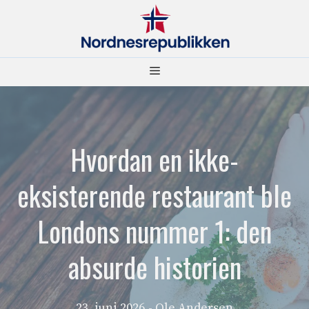
Hopp
til
innhold
Meny
Hvordan en ikke-
eksisterende restaurant ble
Londons nummer 1: den
absurde historien
23. juni 2026
- Ole Andersen