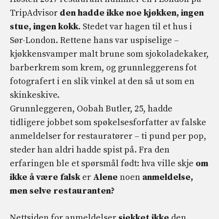
TripAdvisor
den hadde ikke noe kjøkken, ingen
stue, ingen kokk
. Stedet var hagen til et hus i
Sør-London. Rettene hans var uspiselige –
kjøkkensvamper malt brune som sjokoladekaker,
barberkrem som krem, og grunnleggerens fot
fotografert i en slik vinkel at den så ut som en
skinkeskive.
Grunnleggeren, Oobah Butler, 25, hadde
tidligere jobbet som spøkelsesforfatter av falske
anmeldelser for restauratører – ti pund per pop,
steder han aldri hadde spist på. Fra den
erfaringen ble et spørsmål født: hva ville skje
om
ikke å være falsk
er
Alene
noen
anmeldelse,
men selve restauranten?
Nettsiden for anmeldelser
sjekket ikke
den