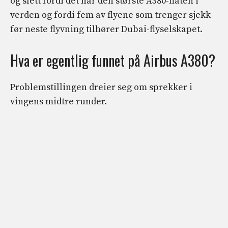
og slett fordi det har den største A380-flåten i
verden og fordi fem av flyene som trenger sjekk
før neste flyvning tilhører Dubai-flyselskapet.
Hva er egentlig funnet på Airbus A380?
Problemstillingen dreier seg om sprekker i
vingens midtre runder.