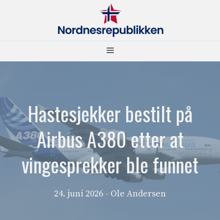
Hopp
til
innhold
Meny
Hastesjekker bestilt på
Airbus A380 etter at
vingesprekker ble funnet
24. juni 2026
- Ole Andersen