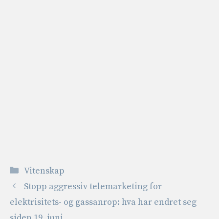
Kategorier
Vitenskap
Stopp aggressiv telemarketing for
elektrisitets- og gassanrop: hva har endret seg
siden 19. juni