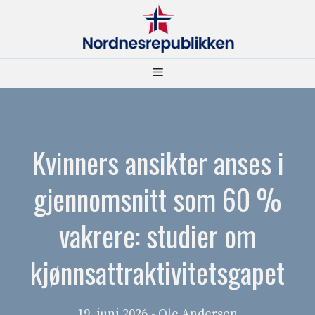
Hopp
til
innhold
Meny
Kvinners ansikter anses i
gjennomsnitt som 60 %
vakrere: studier om
kjønnsattraktivitetsgapet
19. juni 2026
- Ole Andersen