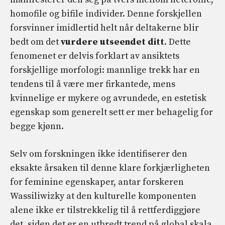
homofile og bifile individer. Denne forskjellen
forsvinner imidlertid helt når deltakerne blir
bedt om det
vurdere utseendet ditt
. Dette
fenomenet er delvis forklart av ansiktets
forskjellige morfologi: mannlige trekk har en
tendens til å være mer firkantede, mens
kvinnelige er mykere og avrundede, en estetisk
egenskap som generelt sett er mer behagelig for
begge kjønn.
Selv om forskningen ikke identifiserer den
eksakte årsaken til denne klare forkjærligheten
for feminine egenskaper, antar forskeren
Wassiliwizky at den kulturelle komponenten
alene ikke er tilstrekkelig til å rettferdiggjøre
det, siden det er en utbredt trend på global skala.