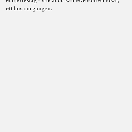
et hjerteslag – slik at du kan leve som en lokal,
ett hus om gangen.