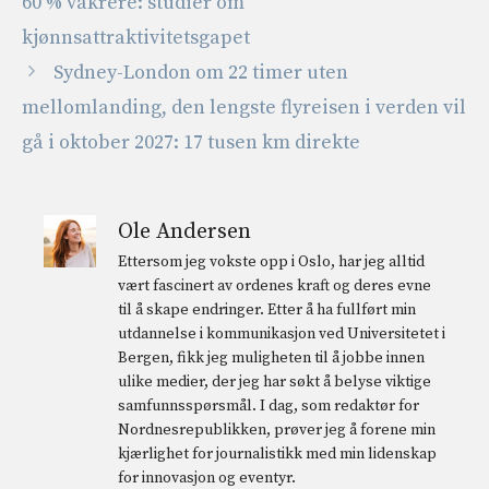
60 % vakrere: studier om
kjønnsattraktivitetsgapet
Sydney-London om 22 timer uten
mellomlanding, den lengste flyreisen i verden vil
gå i oktober 2027: 17 tusen km direkte
Ole Andersen
Ettersom jeg vokste opp i Oslo, har jeg alltid
vært fascinert av ordenes kraft og deres evne
til å skape endringer. Etter å ha fullført min
utdannelse i kommunikasjon ved Universitetet i
Bergen, fikk jeg muligheten til å jobbe innen
ulike medier, der jeg har søkt å belyse viktige
samfunnsspørsmål. I dag, som redaktør for
Nordnesrepublikken, prøver jeg å forene min
kjærlighet for journalistikk med min lidenskap
for innovasjon og eventyr.