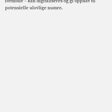
formidle – kan digitaliseres og gi opphav til
potensielle ulovlige numre.