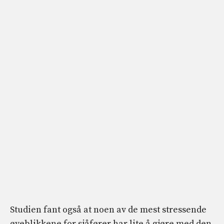
Studien fant også at noen av de mest stressende
øyeblikkene for sjåfører har lite å gjøre med den