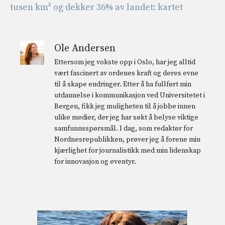
tusen km² og dekker 36% av landet: kartet
Ole Andersen
Ettersom jeg vokste opp i Oslo, har jeg alltid
vært fascinert av ordenes kraft og deres evne
til å skape endringer. Etter å ha fullført min
utdannelse i kommunikasjon ved Universitetet i
Bergen, fikk jeg muligheten til å jobbe innen
ulike medier, der jeg har søkt å belyse viktige
samfunnsspørsmål. I dag, som redaktør for
Nordnesrepublikken, prøver jeg å forene min
kjærlighet for journalistikk med min lidenskap
for innovasjon og eventyr.