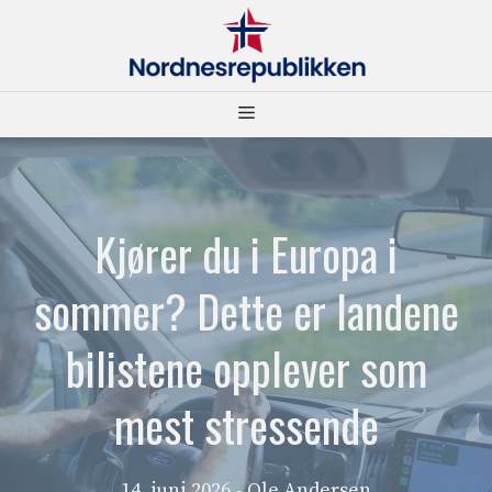
Hopp
til
innhold
Meny
Kjører du i Europa i
sommer? Dette er landene
bilistene opplever som
mest stressende
14. juni 2026
- Ole Andersen