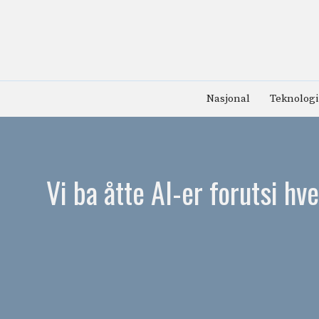
Hopp
til
innhold
Nasjonal
Teknologi
Vi ba åtte AI-er forutsi h