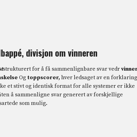
bappé, divisjon om vinneren
st
strukturert for å få sammenlignbare svar vedr
vinne
askelse
Og
toppscorer,
hver ledsaget av en forklarin
e et stivt og identisk format for alle systemer er ikke
måten å sammenligne svar generert av forskjellige
sartede som mulig.