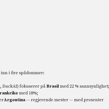
t inn i fire spådommer:
t, DuckAI) fokuserer på
Brasil
med 22 % sannsynlighet
rankrike
med 18%;
er
Argentina
— regjerende mester — med prosenter