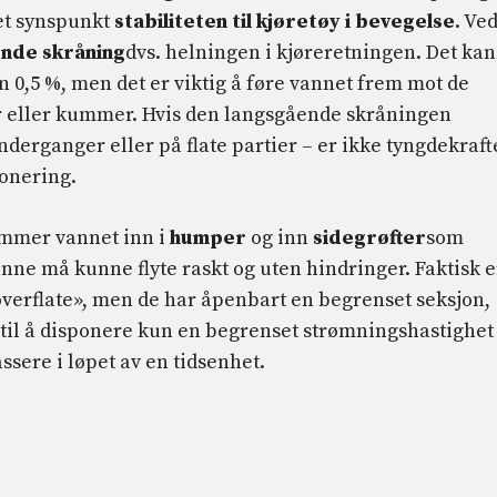
 et synspunkt
stabiliteten til kjøretøy i bevegelse
. Ve
nde skråning
dvs. helningen i kjøreretningen. Det kan
 0,5 %, men det er viktig å føre vannet frem mot de
er eller kummer. Hvis den langsgående skråningen
nderganger eller på flate partier – er ikke tyngdekraf
ponering.
ommer vannet inn i
humper
og inn
sidegrøfter
som
nne må kunne flyte raskt og uten hindringer. Faktisk e
overflate», men de har åpenbart en begrenset seksjon,
 til å disponere kun en begrenset strømningshastighet
assere i løpet av en tidsenhet.