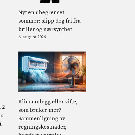
Nyt en ubegrenset
sommer: slipp deg fri fra
briller og nærsynthet
6. august 2026
Klimaanlegg eller vifte,
t 2
som bruker mer?
r.
Sammenligning av
å
regningskostnader,