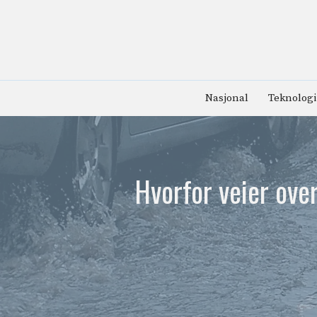
Hopp
til
innhold
Nasjonal
Teknologi
Hvorfor veier ove