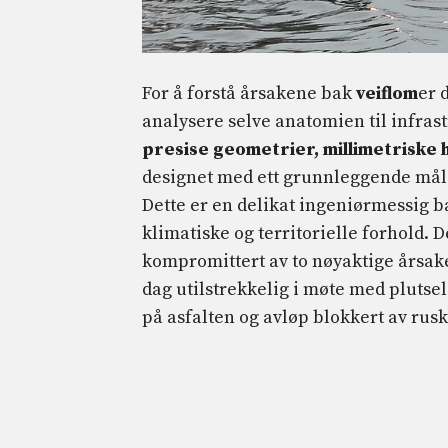
For å forstå årsakene bak
veiflom
er 
analysere selve anatomien til infras
presise geometrier, millimetriske
designet med ett grunnleggende mål: 
Dette er en delikat ingeniørmessig b
klimatiske og territorielle forhold.
kompromittert av to nøyaktige årsak
dag utilstrekkelig i møte med plutse
på asfalten og avløp blokkert av rusk