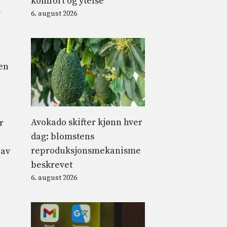
komfort og ytelse
d
6. august 2026
ten
Avokado skifter kjønn hver
r
dag: blomstens
reproduksjonsmekanisme
 av
beskrevet
6. august 2026