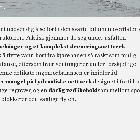
det nødvendig å se forbi den svarte bitumenoverflaten
trukturen. Faktisk gjemmer de seg under asfalten
 helninger og et komplekst dreneringsnettverk
å flytte vann bort fra kjørebanen så raskt som mulig.
alanse, ettersom hver vei fungerer under forskjellige
 Denne delikate ingeniørbalansen er imidlertid
er:
mangel på hydrauliske nettverk
designet i fortiden
lige regnvær, og en
dårlig vedlikehold
som mellom spo
 blokkerer den vanlige flyten.