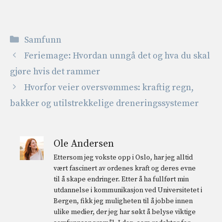
Kategorier
Samfunn
Feriemage: Hvordan unngå det og hva du skal
gjøre hvis det rammer
Hvorfor veier oversvømmes: kraftig regn,
bakker og utilstrekkelige dreneringssystemer
Ole Andersen
Ettersom jeg vokste opp i Oslo, har jeg alltid
vært fascinert av ordenes kraft og deres evne
til å skape endringer. Etter å ha fullført min
utdannelse i kommunikasjon ved Universitetet i
Bergen, fikk jeg muligheten til å jobbe innen
ulike medier, der jeg har søkt å belyse viktige