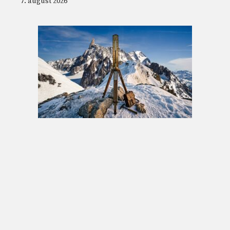
7. august 2026
Den første bestigningen av Mont Blanc var
ingen sportslig bragd: det vitenskapelige
eksperimentet fra 1786 på 4810 moh.
7. august 2026
© 2026 Nordnesrepublikken -
Juridisk informasjon og vilkår for
bruk
-
contact@nordnesrepublikken.no