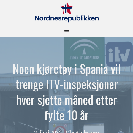
Hopp
til
innhold
Meny
Noen kjøretøy i Spania vil
trenge ITV-inspeksjoner
hver sjette måned etter
fylte 10 år
3. juni 2026
- Ole Andersen