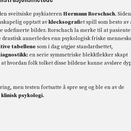
 den sveitsiske psykiateren
Hermann Rorschach
. Siden
nskapelig opptatt av
klecksografi
et spill som besto av 
e udefinerte bilder. Rorschach la merke til at pasiente
e drastisk annerledes enn psykologisk friske menneske
itive tabellene
som i dag utgjør standardsettet,
iagnostikk:
en serie symmetriske blekkflekker skapt
m at hvordan folk tolket disse bildene kunne avsløre dy
ring, men testen fortsatte å spre seg og ble en av de
klinisk psykologi.