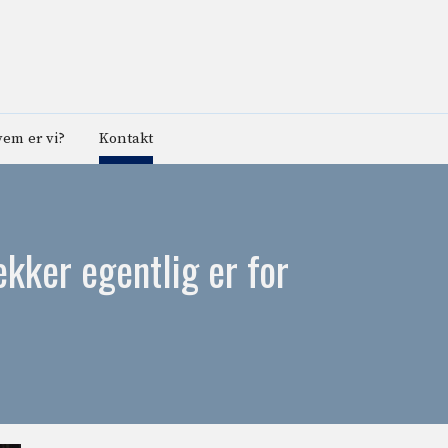
em er vi?
Kontakt
kker egentlig er for