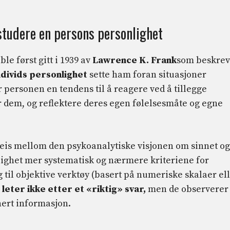
 studere en persons personlighet
ble først gitt i 1939 av
Lawrence K. Frank
som beskrev
ndivids personlighet
sette ham foran situasjoner
personen en tendens til å reagere ved å tillegge
 dem, og reflektere deres egen følelsesmåte og egne
veis mellom den psykoanalytiske visjonen om sinnet og
nlighet mer systematisk og nærmere kriteriene for
 til objektive verktøy (basert på numeriske skalaer el
 leter ikke etter et «riktig» svar,
men de observerer
nert informasjon.