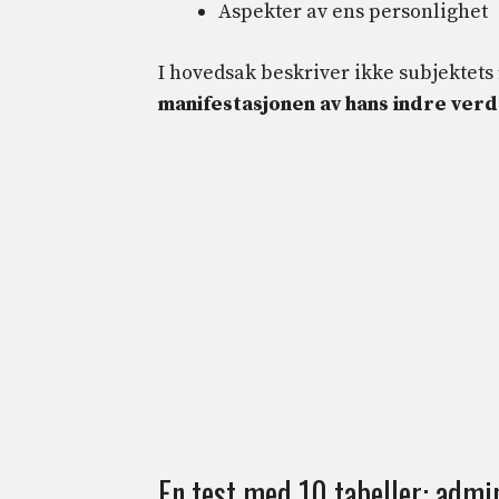
Aspekter av ens personlighet
I hovedsak beskriver ikke subjektet
manifestasjonen av hans indre ver
En test med 10 tabeller: adm