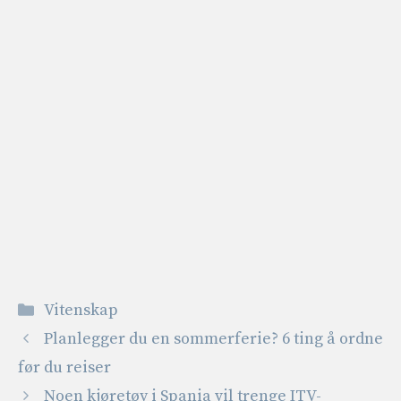
Kategorier
Vitenskap
Planlegger du en sommerferie? 6 ting å ordne
før du reiser
Noen kjøretøy i Spania vil trenge ITV-