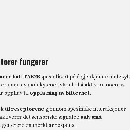
torer fungerer
orer kalt TAS2R
spesialisert på å gjenkjenne molekyl
e, er noen av molekylene i stand til å aktivere noen av
ir opphav til
oppfatning av bitterhet.
sk til reseptorene
gjennom spesifikke interaksjoner
aktiverer det sensoriske signalet:
selv små
l å generere en merkbar respons.