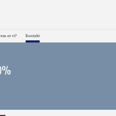
em er vi?
Kontakt
30%