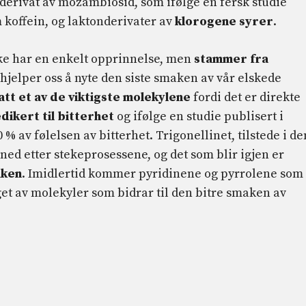
 derivat av mozambiosid, som ifølge en fersk studie
koffein, og laktonderivater av
klorogene syrer
.
kke har en enkelt opprinnelse, men
stammer fra
hjelper oss å nyte den siste smaken av vår elskede
att et av de viktigste molekylene
fordi det er direkte
ikert til bitterhet
og ifølge en studie publisert i
0 % av følelsen av bitterhet. Trigonellinet, tilstede i de
ned etter stekeprosessene, og det som blir igjen er
aken
. Imidlertid kommer pyridinene og pyrrolene som
et av molekyler som bidrar til den bitre smaken av