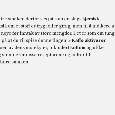
itre smaken derfor ses på som en slags
kjemisk
stslå om et stoff er trygt eller giftig, men til å indikere a
 nøye før inntak av store mengder. Det er som om tun
er på at du vil spise denne tingen?»
Kaffe aktiverer
noen av dens molekyler, inkludert
koffein
og ulike
 stimulerer disse reseptorene og bidrar til
 bitre smaken.