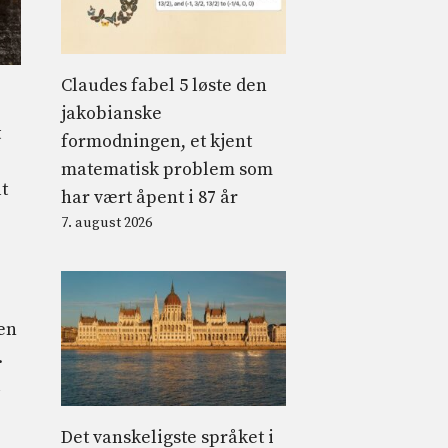
Claudes fabel 5 løste den
jakobianske
t
formodningen, et kjent
matematisk problem som
lt
har vært åpent i 87 år
7. august 2026
en
.
l
Det vanskeligste språket i