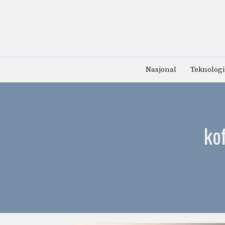
Hopp
til
innhold
Nasjonal
Teknologi
ko