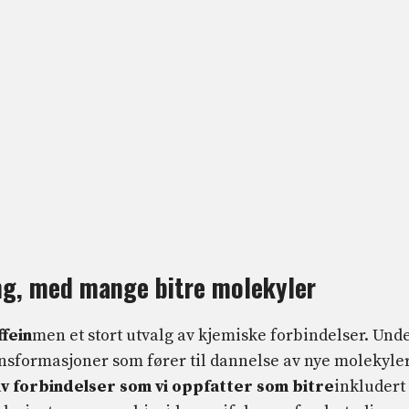
ng, med mange bitre molekyler
fein
men et stort utvalg av kjemiske forbindelser. Und
nsformasjoner som fører til dannelse av nye molekyler
av forbindelser som vi oppfatter som bitre
inkludert