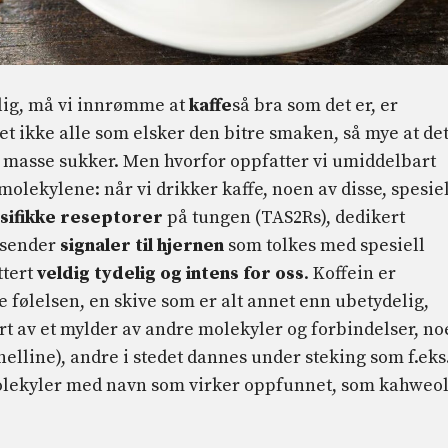
rlig, må vi innrømme at
kaffe
så bra som det er, er
det ikke alle som elsker den bitre smaken, så mye at de
 masse sukker. Men hvorfor oppfatter vi umiddelbart
l molekylene: når vi drikker kaffe, noen av disse, spesie
esifikke reseptorer
på tungen (TAS2Rs), dedikert
 sender
signaler til hjernen
som tolkes med spesiell
ttert
veldig tydelig og intens for oss
. Koffein er
e følelsen, en skive som er alt annet enn ubetydelig,
t av et mylder av andre molekyler og forbindelser, no
nelline), andre i stedet dannes under steking som f.eks
olekyler med navn som virker oppfunnet, som kahweo