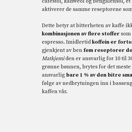
cafestol, kahweol og bengalensol, et
aktiverer de samme reseptorene som 
Dette betyr at bitterheten av kaffe i
kombinasjonen av flere stoffer
som 
espresso. Imidlertid
koffein er forts
gjenkjent av ben
fem reseptorer ded
Matkjemi
den er ansvarlig for 10 til 3
grønne bønnen, brytes for det meste 
ansvarlig
bare 1 % av den bitre sm
følge av nedbrytningen inn i basseng
kaffen vår.