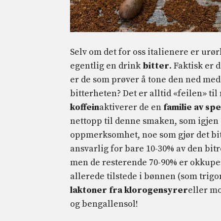
Selv om det for oss italienere er urø
egentlig en drink
bitter
. Faktisk er 
er de som prøver å tone den ned med
bitterheten? Det er alltid «feilen» ti
koffein
aktiverer de en
familie av sp
nettopp til denne smaken, som igjen
oppmerksomhet, noe som gjør det bi
ansvarlig for bare 10-30% av den bitr
men de resterende 70-90% er okkuper
allerede tilstede i bønnen (som trigo
laktoner fra klorogensyrer
eller m
og bengallensol!