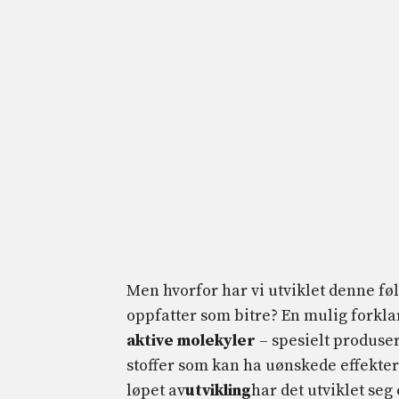
Men hvorfor har vi utviklet denne f
oppfatter som bitre? En mulig forklar
aktive molekyler
– spesielt produser
stoffer som kan ha uønskede effekter
løpet av
utvikling
har det utviklet seg