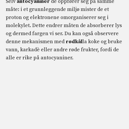
Selv
antocyaniner
de oppfører seg på samme
måte: i et grunnleggende miljø mister de et
proton og elektronene omorganiserer seg i
molekylet. Dette endrer måten de absorberer lys
og dermed fargen vi ser. Du kan også observere
denne mekanismen med
rødkål
la koke og bruke
vann, karkadè eller andre røde frukter, fordi de
alle er rike på antocyaniner.