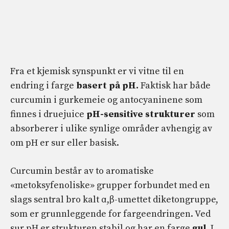
Fra et kjemisk synspunkt er vi vitne til en
endring i farge
basert på pH.
Faktisk har både
curcumin i gurkemeie og antocyaninene som
finnes i druejuice
pH-sensitive strukturer
som
absorberer i ulike synlige områder avhengig av
om pH er sur eller basisk.
Curcumin består av to aromatiske
«metoksyfenoliske» grupper forbundet med en
slags sentral bro kalt α,β-umettet diketongruppe,
som er grunnleggende for fargeendringen. Ved
sur pH er strukturen stabil og har en farge
gul
. I