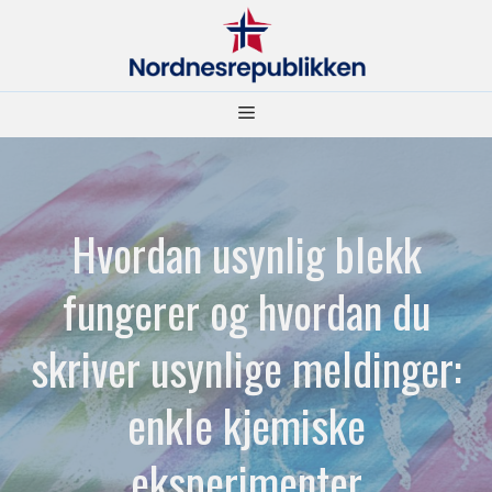
Hopp
til
innhold
Meny
Hvordan usynlig blekk
fungerer og hvordan du
skriver usynlige meldinger:
enkle kjemiske
eksperimenter