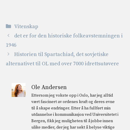
Kategorier
Vitenskap
det er for den historiske folkeavstemningen i
1946
Historien til Spartachiad, det sovjetiske
alternativet til OL med over 7000 idrettsutøvere
Ole Andersen
Ettersom jeg vokste opp i Oslo, har jeg alltid
vært fascinert av ordenes kraft og deres evne
til å skape endringer. Etter å ha fullført min
utdannelse i kommunikasjon ved Universitetet i
Bergen, fikk jeg muligheten til å jobbe innen
ulike medier, der jeg har søkt å belyse viktige