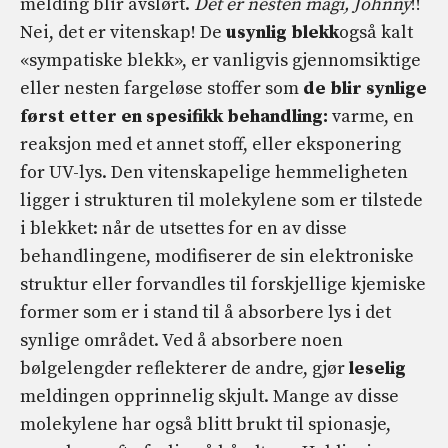
melding blir avslørt.
Det er nesten magi, Johnny
!!
Nei, det er vitenskap! De
usynlig blekk
også kalt
«sympatiske blekk», er vanligvis gjennomsiktige
eller nesten fargeløse stoffer som
de blir synlige
først etter en spesifikk behandling:
varme, en
reaksjon med et annet stoff, eller eksponering
for UV-lys. Den vitenskapelige hemmeligheten
ligger i strukturen til molekylene som er tilstede
i blekket: når de utsettes for en av disse
behandlingene, modifiserer de sin elektroniske
struktur eller forvandles til forskjellige kjemiske
former som er i stand til å absorbere lys i det
synlige området. Ved å absorbere noen
bølgelengder reflekterer de andre, gjør
leselig
meldingen opprinnelig skjult. Mange av disse
molekylene har også blitt brukt til spionasje,